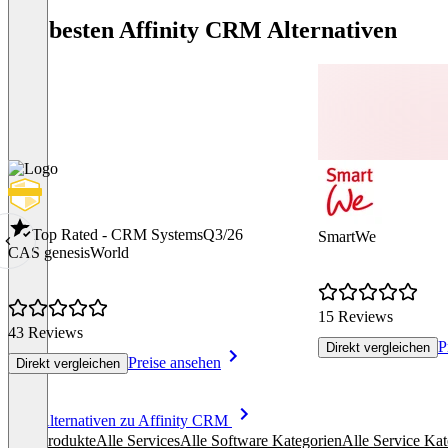
Die besten Affinity CRM Alternativen
Top Rated - CRM Systems
Q3/26
SmartWe
CAS genesisWorld
15 Reviews
43 Reviews
P
Direkt vergleichen
Preise ansehen
Direkt vergleichen
Item
Alle Alternativen zu Affinity CRM
1
Alle Produkte
Alle Services
Alle Software Kategorien
Alle Service Kat
of