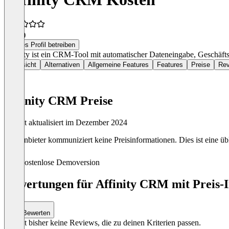
3,8
(4)
Dieses Profil betreiben
Affinity ist ein CRM-Tool mit automatischer Dateneingabe, Geschäft
Übersicht
Alternativen
Allgemeine Features
Features
Preise
Rev
Affinity CRM Preise
Zuletzt aktualisiert im Dezember 2024
Der Anbieter kommuniziert keine Preisinformationen. Dies ist eine übl
Kostenlose Demoversion
Bewertungen für Affinity CRM mit Preis-I
Bewerten
Es gibt bisher keine Reviews, die zu deinen Kriterien passen.