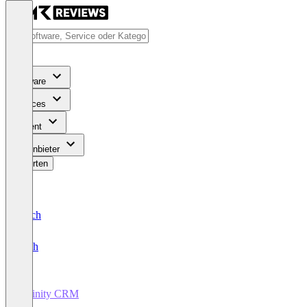
Software
Services
Content
Für Anbieter
Bewerten
Deutsch
English
Affinity CRM