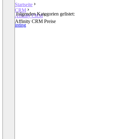
Startseite
CRM
In den folgenden Kategorien gelistet:
Affinity CRM
CRM
Affinity CRM Preise
3D Painting