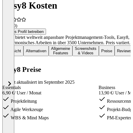
Easy8 Kosten
4,7
(20)
Dieses Profil betreiben
Easy8 bietet weltweit anpassbare Projektmanagement-Tools, Easy8,
für harmonisches Arbeiten in über 3500 Unternehmen. Preis variiert.
Allgemeine
Screenshots
Übersicht
Alternativen
Preise
Reviews
Features
& Videos
Easy8 Preise
Zuletzt aktualisiert im September 2025
Essentials
Business
6,90 €
/ User / Monat
13,90 €
/ User / M
Projektleitung
Ressourcenm
Agile Werkzeuge
Projekt-Budge
WBS & Mind Maps
PM-Experten