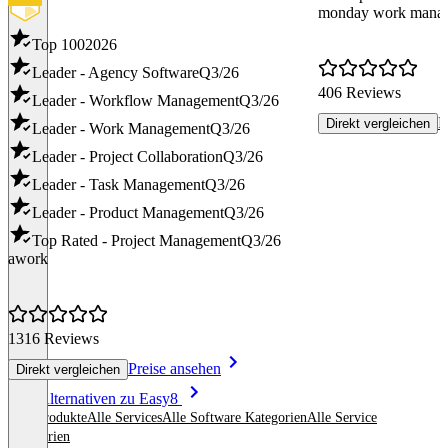
monday work mana
Top 100
2026
Leader - Agency Software
Q3/26
406 Reviews
Leader - Workflow Management
Q3/26
P
Direkt vergleichen
Leader - Work Management
Q3/26
Leader - Project Collaboration
Q3/26
Leader - Task Management
Q3/26
Leader - Product Management
Q3/26
Top Rated - Project Management
Q3/26
awork
1316 Reviews
Preise ansehen
Direkt vergleichen
Item
Alle Alternativen zu Easy8
1
Alle Produkte
Alle Services
Alle Software Kategorien
Alle Service
of
Kategorien
8