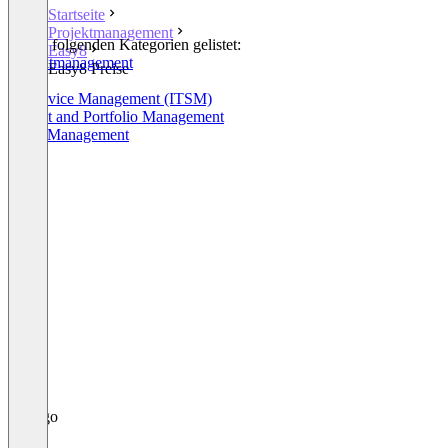
Startseite
Projektmanagement
In den folgenden Kategorien gelistet:
Easy8
Projektmanagement
Easy8 Preise
CRM
IT Service Management (ITSM)
Project and Portfolio Management
Work Management
+4