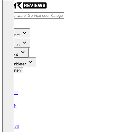
Software
Services
Content
Für Anbieter
Bewerten
Deutsch
English
Easy8