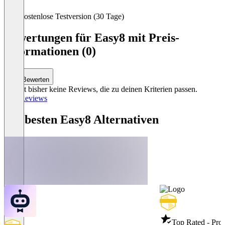
Item
Kostenlose Testversion (30 Tage)
1
of
Bewertungen für Easy8 mit Preis-
4
Informationen (0)
Bewerten
Es gibt bisher keine Reviews, die zu deinen Kriterien passen.
Alle Reviews
Die besten Easy8 Alternativen
Top Rated - Pro