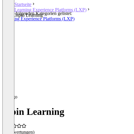
Startseite
Learning Experience Platforms (LXP)
In den folgenden Kategorien gelistet:
3spin Learning
Learning Experience Platforms (LXP)
3spin Learning
(0 Bewertungen)