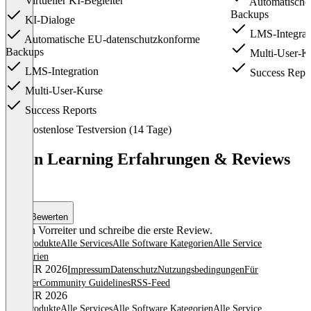
Virtueller KI-Begleiter
Automatische
Backups
KI-Dialoge
LMS-Integrat
Automatische EU-datenschutzkonforme
Backups
Multi-User-K
LMS-Integration
Success Repo
Multi-User-Kurse
Success Reports
Item
Kostenlose Testversion (14 Tage)
1
of
3spin Learning Erfahrungen & Reviews
3
(0)
Bewerten
Sei ein Vorreiter und schreibe die erste Review.
Alle Produkte
Alle Services
Alle Software Kategorien
Alle Service
Kategorien
© OMR 2026
Impressum
Datenschutz
Nutzungsbedingungen
Für
Anbieter
Community Guidelines
RSS-Feed
© OMR 2026
Alle Produkte
Alle Services
Alle Software Kategorien
Alle Service