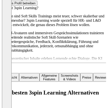
Dieses Profil betreiben
Was ist 3spin Learning?
Warum sind Soft Skills Trainings meist teuer, schwer skalierbar und
kaum messbar? 3spin Learning wurde speziell für HR- und L&D
Teams entwickelt, die genau dieses Problem lösen wollen.
Mit KI-Avataren und immersiven Gesprächssimulationen trainieren
Mitarbeitende realistische Soft Skill-Szenarien wie
Mitarbeitergespräche, Feedback, Konfliktklärung, Führung und
Kundenkommunikation, jederzeit, ortsunabhängig und ohne
Trainerabhängigkeit.
Statt theoretischer Inhalte erleben Lernende echte Dialoge. Die KI
reagiert dynamisch auf Sprache und Verhalten und liefert
automatisiertes, objektives Feedback. So wird
Kompetenzentwicklung erstmals vergleichbar und messbar.
Allgemeine
Screenshots
Übersicht
Alternativen
Preise
Reviews
Features
& Videos
3spin Learning reduziert die Trainingskosten, erhöht die
Teilnahmequote und ermöglicht skalierbare Personalentwicklung
vom Onboarding bis zur Führungskräfteentwicklung. Die Plattform
Die besten 3spin Learning Alternativen
ist flexibel nutzbar per Browser, VR oder Mixed Reality und eignet
sich für Unternehmen jeder Größe.