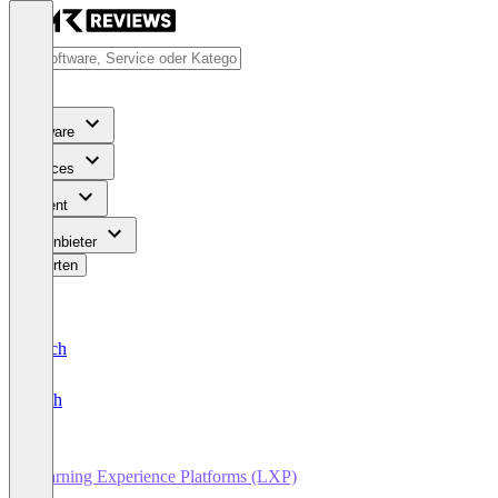
Software
Services
Content
Für Anbieter
Bewerten
Deutsch
English
Learning Experience Platforms (LXP)