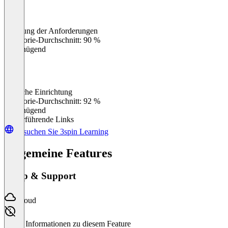
Erfüllung der Anforderungen
0
%
Kategorie-Durchschnitt: 90 %
Ungenügend
Einfache Einrichtung
0
%
Kategorie-Durchschnitt: 92 %
Ungenügend
Weiterführende Links
Besuchen Sie 3spin Learning
Allgemeine Features
Setup & Support
Cloud
Keine Informationen zu diesem Feature