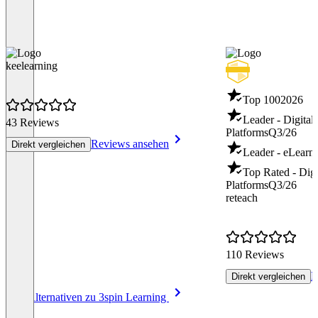
keelearning
Top 100
2026
Leader - Digital
43 Reviews
Platforms
Q3/26
Reviews ansehen
Direkt vergleichen
Leader - eLearn
Top Rated - Digi
Platforms
Q3/26
reteach
110 Reviews
R
Direkt vergleichen
Item
Alle Alternativen zu 3spin Learning
1
of