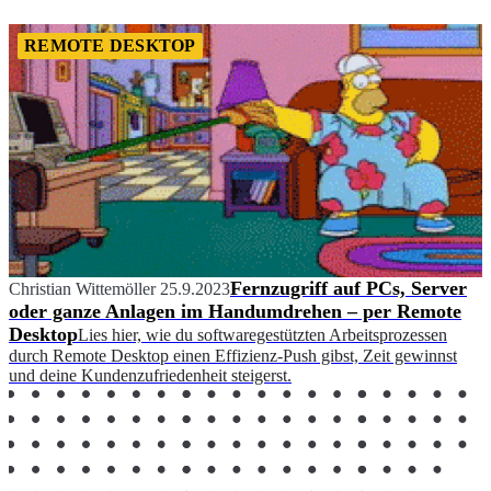
REMOTE DESKTOP
Fernzugriff auf PCs, Server
Christian Wittemöller
25.9.2023
oder ganze Anlagen im Handumdrehen – per Remote
Desktop
Lies hier, wie du softwaregestützten Arbeitsprozessen
durch Remote Desktop einen Effizienz-Push gibst, Zeit gewinnst
und deine Kundenzufriedenheit steigerst.