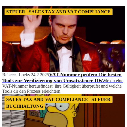
STEUER
SALES TAX AND VAT COMPLIANCE
VAT-Nummer prüfen: Die besten
Rebecca Loeks
24.2.2025
Tools zur Verifizierung von Umsatzsteuer-IDs
Wie du eine
VAT-Nummer herausfindest, ihre Gültigkeit überprüfst und welche
Tools dir den Prozess erleichtern
SALES TAX AND VAT COMPLIANCE
STEUER
BUCHHALTUNG