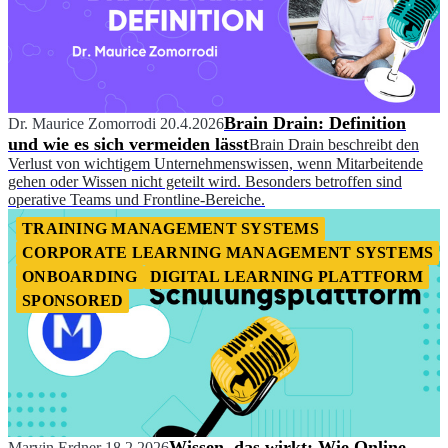
Brain Drain: Definition
Dr. Maurice Zomorrodi
20.4.2026
und wie es sich vermeiden lässt
Brain Drain beschreibt den
Verlust von wichtigem Unternehmenswissen, wenn Mitarbeitende
gehen oder Wissen nicht geteilt wird. Besonders betroffen sind
operative Teams und Frontline-Bereiche.
TRAINING MANAGEMENT SYSTEMS
CORPORATE LEARNING MANAGEMENT SYSTEMS
ONBOARDING
DIGITAL LEARNING PLATTFORM
SPONSORED
Wissen, das wirkt: Wie Online-
Marvin Erdner
18.2.2026