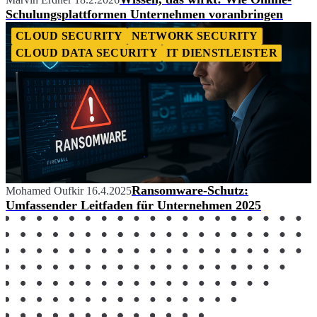
Schulungsplattformen Unternehmen voranbringen
CLOUD SECURITY
NETWORK SECURITY
CLOUD DATA SECURITY
IT DIENSTLEISTER
Ransomware-Schutz:
Mohamed Oufkir
16.4.2025
Umfassender Leitfaden für Unternehmen 2025