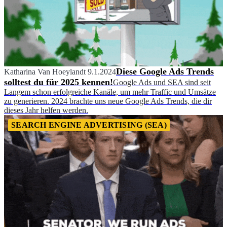
Diese Google Ads Trends
Katharina Van Hoeylandt
9.1.2024
solltest du für 2025 kennen!
Google Ads und SEA sind seit
Langem schon erfolgreiche Kanäle, um mehr Traffic und Umsätze
zu generieren. 2024 brachte uns neue Google Ads Trends, die dir
dieses Jahr helfen werden.
SEARCH ENGINE ADVERTISING (SEA)