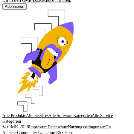
ich in den
.
OMR-Datenschutzhinweisen
Abonnieren
Alle Produkte
Alle Services
Alle Software Kategorien
Alle Service
Kategorien
© OMR 2026
Impressum
Datenschutz
Nutzungsbedingungen
Für
Anbieter
Community Guidelines
RSS-Feed