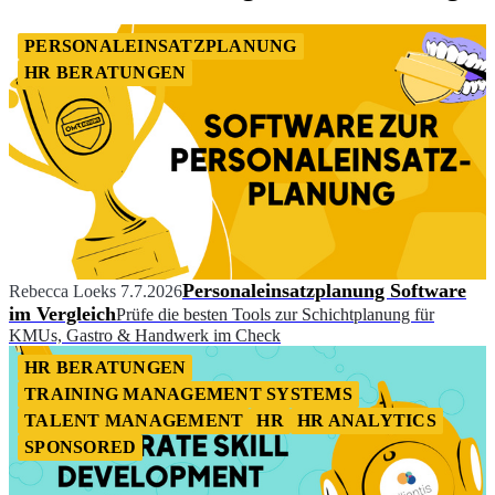
PERSONALEINSATZPLANUNG
HR BERATUNGEN
Personaleinsatzplanung Software
Rebecca Loeks
7.7.2026
im Vergleich
Prüfe die besten Tools zur Schichtplanung für
KMUs, Gastro & Handwerk im Check
HR BERATUNGEN
TRAINING MANAGEMENT SYSTEMS
TALENT MANAGEMENT
HR
HR ANALYTICS
SPONSORED