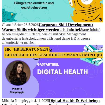
Corporate Skill Development:
Chantal Seiter
26.5.2026
Warum Skills wichtiger werden als Jobtitel
Starre Jobtitel
haben ausgedient. Erfahre, wie du mit Skill Management
datenbasierte Entscheidungen triffst und deine HR-Prozesse
zukunftssicher machst.
HR
HR BERATUNGEN
BETRIEBLICHES GESUNDHEITSMANAGEMENT (BG
Digital Health & Wellbeing:
Mihaela Nompleggio
4.11.2025