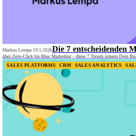
Die 7 entscheidenden M
Markus Lempa
19.1.2026
über Zero-Click bis Blue Marketing – diese 7 Trends prägen Dein Bus
SALES PLATFORMS
CRM
SALES ANALYTICS
SAL