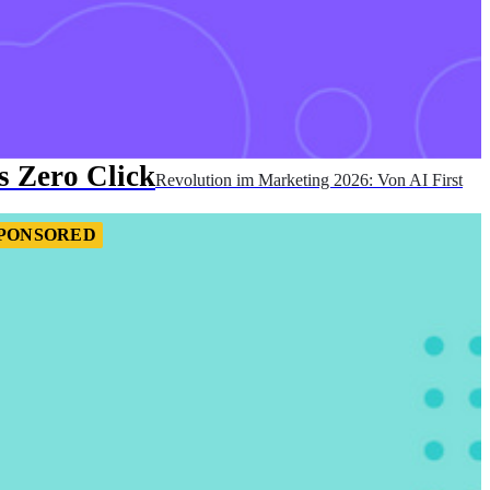
s Zero Click
Revolution im Marketing 2026: Von AI First
PONSORED