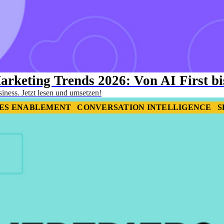
arketing Trends 2026: Von AI First bi
iness. Jetzt lesen und umsetzen!
ES ENABLEMENT
CONVERSATION INTELLIGENCE
S