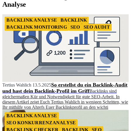
Analyse
BACKLINK ANALYSE
BACKLINK
BACKLINK MONITORING
SEO
SEO AUDIT
So erstellst du ein Backlink-Audit
Tertius Wahlich
13.5.2025
und hast dein Backlink-Profil im Griff
Backlinks sind
gleichermaßen Kür und Notwendigkeit für gute SEO-Arbeit. In
diesem Artikel zeigt Euch Tertius Wahlich in wenigen Schritten, wie
Ihr mithilfe von Ahrefs Euer Backlinkprofil an den wichti
BACKLINK ANALYSE
SEO KONKURRENZANALYSE
BACKLINK CHECKER
BACKLINK
SEO