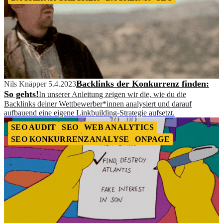
Backlinks der Konkurrenz finden:
Nils Knäpper
5.4.2023
So gehts!
In unserer Anleitung zeigen wir die, wie du die
Backlinks deiner Wettbewerber*innen analysiert und darauf
aufbauend eine eigene Linkbuilding-Strategie aufsetzt.
SEO AUDIT
SEO
WEB ANALYTICS
SEO KONKURRENZANALYSE
ONPAGE