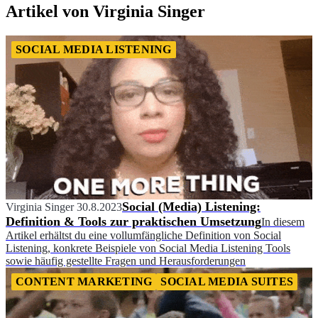
Artikel von Virginia Singer
SOCIAL MEDIA LISTENING
Social (Media) Listening:
Virginia Singer
30.8.2023
Definition & Tools zur praktischen Umsetzung
In diesem
Artikel erhältst du eine vollumfängliche Definition von Social
Listening, konkrete Beispiele von Social Media Listening Tools
sowie häufig gestellte Fragen und Herausforderungen
CONTENT MARKETING
SOCIAL MEDIA SUITES