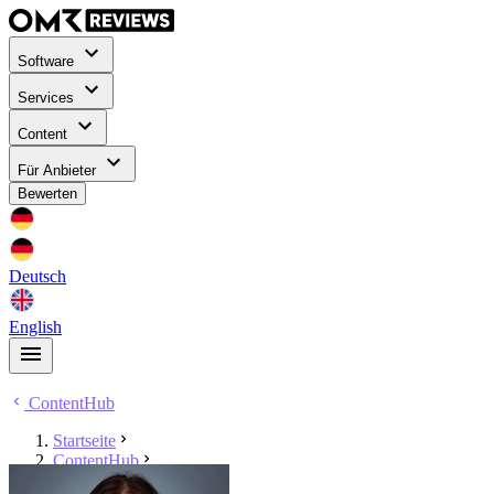
Software
Services
Content
Für Anbieter
Bewerten
Deutsch
English
ContentHub
Startseite
ContentHub
Virginia Singer