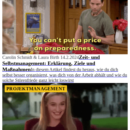
Zeit- und
Carolin Schmidt
&
Laura Birth
14.2.2024
Selbstmanagement: Erklärung, Ziele und
Maßnahmen
In diesem Artikel findest du heraus, wie du dich
selbst besser organisierst, was dich von der Arbeit abhält und wie du
solche Störenfriede ganz leicht loswirst
PROJEKTMANAGEMENT