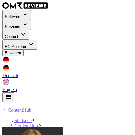
Software
Services
Content
Für Anbieter
Bewerten
Deutsch
English
ContentHub
Startseite
ContentHub
Laura Birth