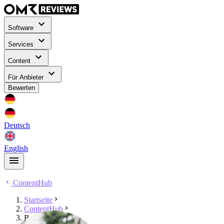
Software
Services
Content
Für Anbieter
Bewerten
Deutsch
English
ContentHub
Startseite
ContentHub
Benny Windolph