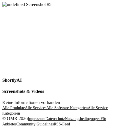
ShortlyAI
Screenshots & Videos
Keine Informationen vorhanden
Alle Produkte
Alle Services
Alle Software Kategorien
Alle Service
Kategorien
© OMR 2026
Impressum
Datenschutz
Nutzungsbedingungen
Für
Anbieter
Community Guidelines
RSS-Feed