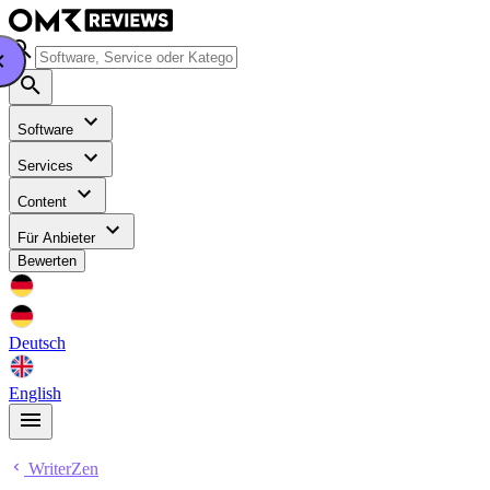
Software
Services
Content
Für Anbieter
Bewerten
Deutsch
English
WriterZen