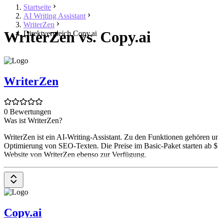
Startseite
AI Writing Assistant
WriterZen
WriterZen vs. Copy.ai
Direktvergleich Copy.ai
WriterZen
0 Bewertungen
Was ist WriterZen?
WriterZen ist ein AI-Writing-Assistant. Zu den Funktionen gehören
Optimierung von SEO-Texten. Die Preise im Basic-Paket starten ab $
Website von WriterZen ebenso zur Verfügung.
Copy.ai