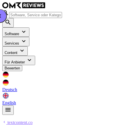
Software
Services
Content
Für Anbieter
Bewerten
Deutsch
English
textcontent.co