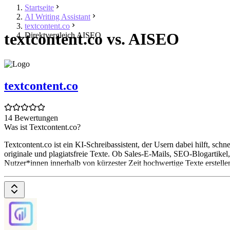
Startseite
AI Writing Assistant
textcontent.co
textcontent.co vs. AISEO
Direktvergleich AISEO
textcontent.co
14 Bewertungen
Was ist Textcontent.co?
Textcontent.co ist ein KI-Schreibassistent, der Usern dabei hilft, sch
originale und plagiatsfreie Texte. Ob Sales-E-Mails, SEO-Blogartikel
Nutzer*innen innerhalb von kürzester Zeit hochwertige Texte erstellen