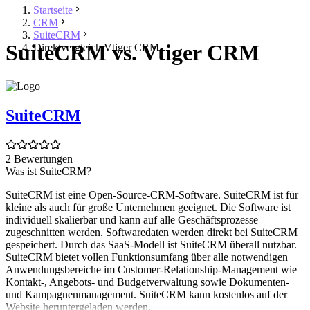
Startseite
CRM
SuiteCRM
SuiteCRM vs. Vtiger CRM
Direktvergleich Vtiger CRM
SuiteCRM
2 Bewertungen
Was ist SuiteCRM?
SuiteCRM ist eine Open-Source-CRM-Software. SuiteCRM ist für
kleine als auch für große Unternehmen geeignet. Die Software ist
individuell skalierbar und kann auf alle Geschäftsprozesse
zugeschnitten werden. Softwaredaten werden direkt bei SuiteCRM
gespeichert. Durch das SaaS-Modell ist SuiteCRM überall nutzbar.
SuiteCRM bietet vollen Funktionsumfang über alle notwendigen
Anwendungsbereiche im Customer-Relationship-Management wie
Kontakt-, Angebots- und Budgetverwaltung sowie Dokumenten-
und Kampagnenmanagement. SuiteCRM kann kostenlos auf der
Website heruntergeladen werden.