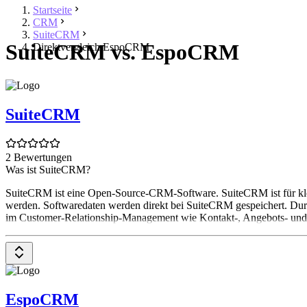
Startseite
CRM
SuiteCRM
SuiteCRM vs. EspoCRM
Direktvergleich EspoCRM
SuiteCRM
2 Bewertungen
Was ist SuiteCRM?
SuiteCRM ist eine Open-Source-CRM-Software. SuiteCRM ist für kleine
werden. Softwaredaten werden direkt bei SuiteCRM gespeichert. Du
im Customer-Relationship-Management wie Kontakt-, Angebots- un
EspoCRM