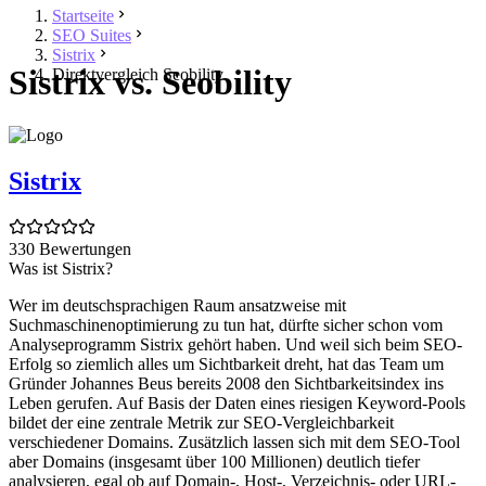
Startseite
SEO Suites
Sistrix
Sistrix vs. Seobility
Direktvergleich Seobility
Sistrix
330 Bewertungen
Was ist Sistrix?
Wer im deutschsprachigen Raum ansatzweise mit
Suchmaschinenoptimierung zu tun hat, dürfte sicher schon vom
Analyseprogramm Sistrix gehört haben. Und weil sich beim SEO-
Erfolg so ziemlich alles um Sichtbarkeit dreht, hat das Team um
Gründer Johannes Beus bereits 2008 den Sichtbarkeitsindex ins
Leben gerufen. Auf Basis der Daten eines riesigen Keyword-Pools
bildet der eine zentrale Metrik zur SEO-Vergleichbarkeit
verschiedener Domains. Zusätzlich lassen sich mit dem SEO-Tool
aber Domains (insgesamt über 100 Millionen) deutlich tiefer
analysieren, egal ob auf Domain-, Host-, Verzeichnis- oder URL-