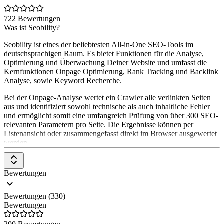
722 Bewertungen
Was ist Seobility?
Seobility ist eines der beliebtesten All-in-One SEO-Tools im
deutschsprachigen Raum. Es bietet Funktionen für die Analyse,
Optimierung und Überwachung Deiner Website und umfasst die
Kernfunktionen Onpage Optimierung, Rank Tracking und Backlink
Analyse, sowie Keyword Recherche.
Bei der Onpage-Analyse wertet ein Crawler alle verlinkten Seiten
aus und identifiziert sowohl technische als auch inhaltliche Fehler
und ermöglicht somit eine umfangreich Prüfung von über 300 SEO-
relevanten Parametern pro Seite. Die Ergebnisse können per
Listenansicht oder zusammengefasst direkt im Browser ausgewertet
werden.
Das Monitoring sorgt dafür, dass Du über alle relevanten
Veränderungen in Reportings per Mail informiert wirst.
Bewertungen
Weitere Tools: SEO Check zur Einzelseitenanalyse, Keyword
Check, Backlink Check, Linkbuilding Tools, WDF*IDF Tool zur
Bewertungen (330)
Content-Optimierung und Themenrecherche, SERP Snippet
Bewertungen
Generator, Redirect Check uvm.