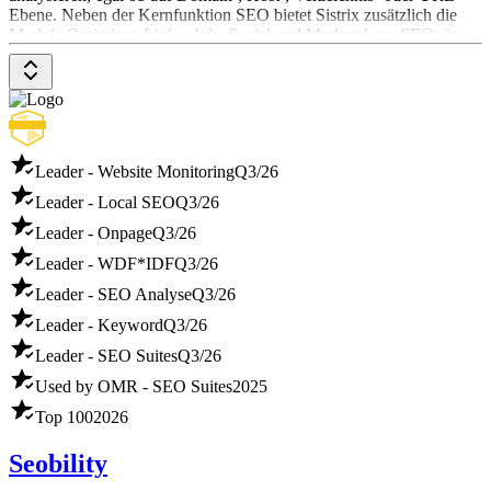
Ebene. Neben der Kernfunktion SEO bietet Sistrix zusätzlich die
Module Optimizer, Links, Ads, Social und Marketplace. SEOs in
über 30 Ländern sollen Sistrix bereits nutzen.
Sistrix Funktionen & Eigenschaften
✓ Cloudbasierte SaaS-Lösung (keine Installation nötig) ✓ All-In-
One-Tool ✓ Rank-Monitoring & Rank-Tracking ✓ Keyword-
Recherche ✓ Content-Erstellung und Content-Optimierung ✓
Leader - Website Monitoring
Q3/26
Technische Analysen (Crawling) ✓ Onpage-Optimierung ✓
Leader - Local SEO
Q3/26
Offpage-Optimierung ✓ Wettbewerbsanalyse
Leader - Onpage
Q3/26
Leader - WDF*IDF
Q3/26
Leader - SEO Analyse
Q3/26
Leader - Keyword
Q3/26
Leader - SEO Suites
Q3/26
Used by OMR - SEO Suites
2025
Top 100
2026
Seobility