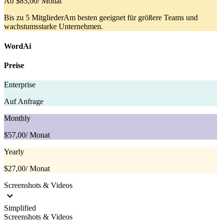
Ab $85,00
/ Monat
Bis zu 5 MitgliederAm besten geeignet für größere Teams und
wachstumsstarke Unternehmen.
WordAi
Preise
Enterprise
Auf Anfrage
Monthly
$57,00
/ Monat
Yearly
$27,00
/ Monat
Screenshots & Videos
Simplified
Screenshots & Videos