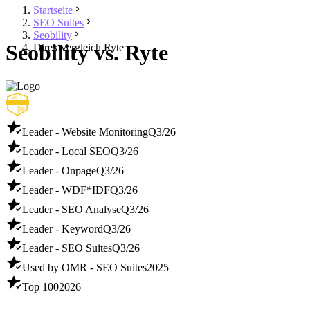
Startseite
SEO Suites
Seobility
Seobility vs. Ryte
Direktvergleich Ryte
Leader - Website Monitoring
Q3/26
Leader - Local SEO
Q3/26
Leader - Onpage
Q3/26
Leader - WDF*IDF
Q3/26
Leader - SEO Analyse
Q3/26
Leader - Keyword
Q3/26
Leader - SEO Suites
Q3/26
Used by OMR - SEO Suites
2025
Top 100
2026