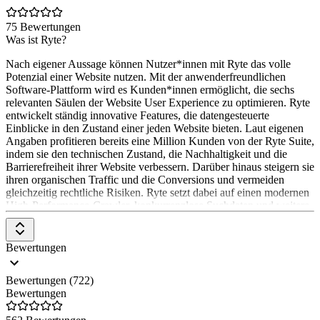
Generator, Redirect Check uvm.
75 Bewertungen
Neben einer limitierten, kostenfreien Variante ist der Einstieg mit
Was ist Ryte?
dem Premium-Paket bereits ab 49,90 Euro monatlich möglich. Das
größere Agentur-Paket gibt es ab 179,90 Euro monatlich. Ab dem
Nach eigener Aussage können Nutzer*innen mit Ryte das volle
Premium-Paket sind flexible Zubuchungen von Projekten und
Potenzial einer Website nutzen. Mit der anwenderfreundlichen
Keywords möglich.
Software-Plattform wird es Kunden*innen ermöglicht, die sechs
relevanten Säulen der Website User Experience zu optimieren. Ryte
Seobility Funktionen & Eigenschaften
entwickelt ständig innovative Features, die datengesteuerte
Einblicke in den Zustand einer jeden Website bieten. Laut eigenen
✓ Cloudbasierte SaaS-Lösung (keine Installation nötig) ✓ All-In-
Angaben profitieren bereits eine Million Kunden von der Ryte Suite,
One-Tool ✓ Rank-Monitoring & Rank-Tracking ✓ Content-
indem sie den technischen Zustand, die Nachhaltigkeit und die
Erstellung & Content-Optimierung ✓ Technische Analysen
Barrierefreiheit ihrer Website verbessern. Darüber hinaus steigern sie
(Crawling) ✓ Onpage-Optimierung ✓ Offpage-Optimierung ✓
ihren organischen Traffic und die Conversions und vermeiden
Wettbewerbsanalyse
gleichzeitig rechtliche Risiken. Ryte setzt dabei auf einen modernen
High-Performance-Crawler, konkurrenzlose Suchdaten und weitere
Features, wie den einzigartigen SEO A/B-Test, die Anomaly
Detection und die Google Core Web Vital Scorings. Außerdem
analysiert Ryte die mobile Usability von Websites und ermöglicht
Bewertungen
eine klimaneutrale Aufstellung der eigenen Website.
Bewertungen (722)
Bewertungen