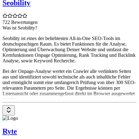
Seobility
722 Bewertungen
Was ist Seobility?
Seobility ist eines der beliebtesten All-in-One SEO-Tools im
deutschsprachigen Raum. Es bietet Funktionen für die Analyse,
Optimierung und Überwachung Deiner Website und umfasst die
Kernfunktionen Onpage Optimierung, Rank Tracking und Backlink
Analyse, sowie Keyword Recherche.
Bei der Onpage-Analyse wertet ein Crawler alle verlinkten Seiten
aus und identifiziert sowohl technische als auch inhaltliche Fehler
und ermöglicht somit eine umfangreich Prüfung von über 300 SEO-
relevanten Parametern pro Seite. Die Ergebnisse können per
Listenansicht oder zusammengefasst direkt im Browser ausgewertet
werden.
Das Monitoring sorgt dafür, dass Du über alle relevanten
Veränderungen in Reportings per Mail informiert wirst.
Weitere Tools: SEO Check zur Einzelseitenanalyse, Keyword
Ryte
Check, Backlink Check, Linkbuilding Tools, WDF*IDF Tool zur
Content-Optimierung und Themenrecherche, SERP Snippet