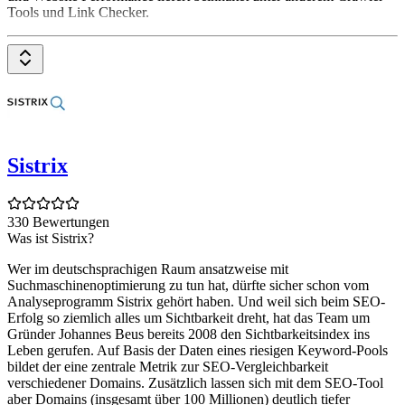
Tools und Link Checker.
Searchmetrics Funktionen & Eigenschaften
✓ Cloudbasierte SaaS-Lösung (keine Installation nötig) ✓ Rank-
Monitoring & Rank-Tracking ✓ Keyword-Recherche ✓ Content-
Erstellung und Content-Optimierung ✓ Technische Analysen
(Crawling) ✓ Onpage-Optimierung ✓ Offpage-Optimierung ✓
Wettbewerbsanalyse
Sistrix
330 Bewertungen
Was ist Sistrix?
Wer im deutschsprachigen Raum ansatzweise mit
Suchmaschinenoptimierung zu tun hat, dürfte sicher schon vom
Analyseprogramm Sistrix gehört haben. Und weil sich beim SEO-
Erfolg so ziemlich alles um Sichtbarkeit dreht, hat das Team um
Gründer Johannes Beus bereits 2008 den Sichtbarkeitsindex ins
Leben gerufen. Auf Basis der Daten eines riesigen Keyword-Pools
bildet der eine zentrale Metrik zur SEO-Vergleichbarkeit
verschiedener Domains. Zusätzlich lassen sich mit dem SEO-Tool
aber Domains (insgesamt über 100 Millionen) deutlich tiefer