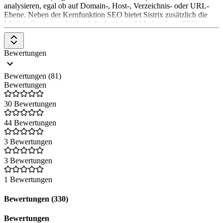
analysieren, egal ob auf Domain-, Host-, Verzeichnis- oder URL-
Ebene. Neben der Kernfunktion SEO bietet Sistrix zusätzlich die
Module Optimizer, Links, Ads, Social und Marketplace. SEOs in
über 30 Ländern sollen Sistrix bereits nutzen.
Sistrix Funktionen & Eigenschaften
Bewertungen
✓ Cloudbasierte SaaS-Lösung (keine Installation nötig) ✓ All-In-
Bewertungen (81)
One-Tool ✓ Rank-Monitoring & Rank-Tracking ✓ Keyword-
Bewertungen
Recherche ✓ Content-Erstellung und Content-Optimierung ✓
Technische Analysen (Crawling) ✓ Onpage-Optimierung ✓
30 Bewertungen
Offpage-Optimierung ✓ Wettbewerbsanalyse
44 Bewertungen
3 Bewertungen
3 Bewertungen
1 Bewertungen
Bewertungen (330)
Bewertungen