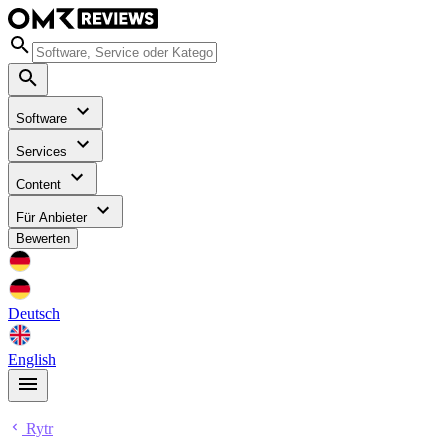
Software
Services
Content
Für Anbieter
Bewerten
Deutsch
English
Rytr