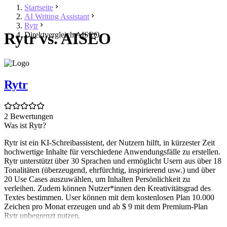
Startseite
AI Writing Assistant
Rytr
Rytr vs. AISEO
Direktvergleich AISEO
Rytr
2 Bewertungen
Was ist Rytr?
Rytr ist ein KI-Schreibassistent, der Nutzern hilft, in kürzester Zeit
hochwertige Inhalte für verschiedene Anwendungsfälle zu erstellen.
Rytr unterstützt über 30 Sprachen und ermöglicht Usern aus über 18
Tonalitäten (überzeugend, ehrfürchtig, inspirierend usw.) und über
20 Use Cases auszuwählen, um Inhalten Persönlichkeit zu
verleihen. Zudem können Nutzer*innen den Kreativitätsgrad des
Textes bestimmen. User können mit dem kostenlosen Plan 10.000
Zeichen pro Monat erzeugen und ab $ 9 mit dem Premium-Plan
Rytr unbegrenzt nutzen.