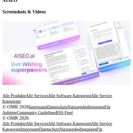
AISEO
Screenshots & Videos
Alle Produkte
Alle Services
Alle Software Kategorien
Alle Service
Kategorien
© OMR 2026
Impressum
Datenschutz
Nutzungsbedingungen
Für
Anbieter
Community Guidelines
RSS-Feed
© OMR 2026
Alle Produkte
Alle Services
Alle Software Kategorien
Alle Service
Kategorien
Impressum
Datenschutz
Nutzungsbedingungen
Für