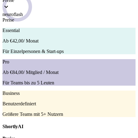
Preise
neuroflash
Preise
Essential
Ab €42,00
/ Monat
Für Einzelpersonen & Start-ups
Pro
Ab €84,00
/ Mitglied / Monat
Für Teams bis zu 5 Leuten
Business
Benutzerdefiniert
Größere Teams mit 5+ Nutzern
ShortlyAI