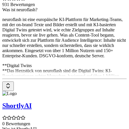
931 Bewertungen
Was ist neuroflash?
neuroflash ist eine europäische KI-Plattform für Marketing-Teams,
mit der on-brand Texte und Bilder erstellt und mit KI-basierten
Digital Twins getestet wird, wie echte Zielgruppen auf Inhalte
reagieren, bevor sie live gehen. Was als Content-Tool begann,
entwickelt sich zur Plattform für Audience Intelligence: Inhalte nicht
nur schneller erstellen, sondern sicherstellen, dass sie wirklich
ankommen. Eingesetzt von über 1 Million Nutzern und 150+
Enterprise-Kunden. DSGVO-konform, deutsche Server.
**Digital Twins
**Das Herzstück von neuroflash sind die Digital Twins: KI-
Repräsentationen echter Menschen, basierend auf über 1 Million
verifizierten Profilen aus realen Befragungen. Statt wochenlang auf
Marktforschung zu warten, befragst du sie direkt zu Kampagnen,
Headlines oder Strategien und bekommst Feedback aus Sicht deiner
Zielgruppe mit 85 bis 98 Prozent Vorhersagegenauigkeit. Validiert
durch 80+ akademische Studien, im Einsatz bei Fortune-500-
ShortlyAI
Marken.
Brand Hub
0 Bewertungen
Im Brand Hub bestimmst du, wie deine Texte klingen. Stelle sicher,
Was ist ShortlyAI?