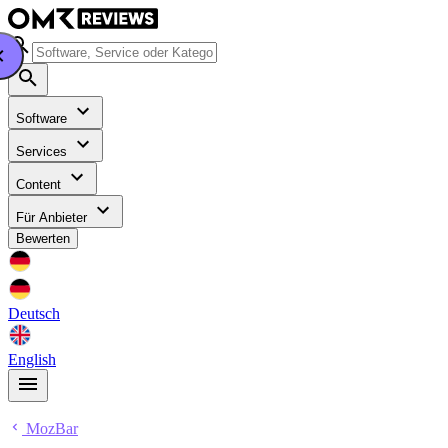
Software
Services
Content
Für Anbieter
Bewerten
Deutsch
English
MozBar