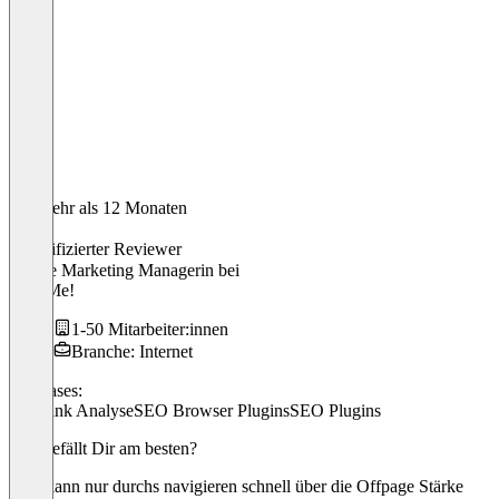
Vor mehr als 12 Monaten
Lena
Verifizierter Reviewer
Online Marketing Managerin
bei
Like Me!
1-50 Mitarbeiter:innen
Branche: Internet
Use cases:
Backlink Analyse
SEO Browser Plugins
SEO Plugins
Was gefällt Dir am besten?
Man kann nur durchs navigieren schnell über die Offpage Stärke