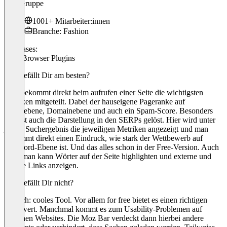
Witt Gruppe
1001+ Mitarbeiter:innen
Branche: Fashion
Use cases:
SEO Browser Plugins
Was gefällt Dir am besten?
Man bekommt direkt beim aufrufen einer Seite die wichtigsten
Metriken mitgeteilt. Dabei der hauseigene Pageranke auf
Seitenebene, Domainebene und auch ein Spam-Score. Besonders
cool ist auch die Darstellung in den SERPs gelöst. Hier wird unter
jedem Suchergebnis die jeweiligen Metriken angezeigt und man
bekommt direkt einen Eindruck, wie stark der Wettbewerb auf
Keyword-Ebene ist. Und das alles schon in der Free-Version. Auch
cool: man kann Wörter auf der Seite highlighten und externe und
interne Links anzeigen.
Was gefällt Dir nicht?
An sich: cooles Tool. Vor allem for free bietet es einen richtigen
Mehrwert. Manchmal kommt es zum Usability-Problemen auf
manchen Websites. Die Moz Bar verdeckt dann hierbei andere