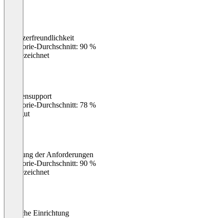
Benutzerfreundlichkeit
0
%
Kategorie-Durchschnitt: 90 %
Ausgezeichnet
Kundensupport
0
%
Kategorie-Durchschnitt: 78 %
Sehr gut
Erfüllung der Anforderungen
0
%
Kategorie-Durchschnitt: 90 %
Ausgezeichnet
Einfache Einrichtung
0
%