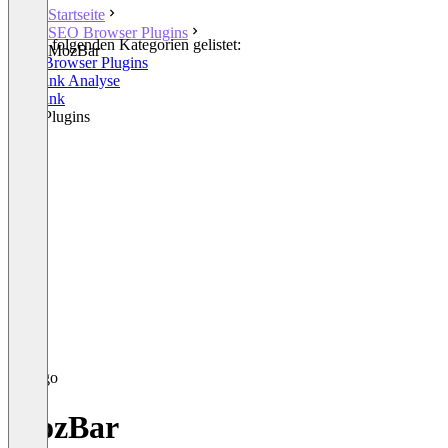
Startseite
SEO Browser Plugins
In den folgenden Kategorien gelistet:
MozBar
SEO Browser Plugins
Backlink Analyse
Backlink
SEO Plugins
MozBar