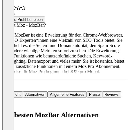
4,3
(5)
Dieses Profil betreiben
Was ist Moz - MozBar?
Moz - MozBar ist eine Erweiterung für den Chrome-Webbrowser,
die SEO-Experten*innen eine Vielzahl von SEO-Tools bietet. Sie
ermöglicht es, die Seiten- und Domainautorität, den Spam-Score
und andere wichtige Metriken sofort zu sehen. Die Erweiterung
bietet Funktionen wie benutzerdefinierte Suchen, Keyword-
Highlighting, Datenexport und vieles mehr. Sie ist kostenlos, bietet
jedoch zusätzliche Funktionen mit einem Moz Pro-Abonnement.
Die Preise für Moz Pro beginnen bei $ 99 pro Monat.
Übersicht
Alternativen
Allgemeine Features
Preise
Reviews
Die besten MozBar Alternativen