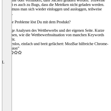
Elemente oder verhindert, dass Sachen geladen werden. Teilweise
kommt es auch zu Bugs, dass die Metriken nicht geladen werden.
Dann muss man sich wieder einloggen und ausloggen, teilweise
nervig.
Welche Probleme löst Du mit dem Produkt?
Offpage Analysen des Wettbewerbs und der eigenen Seite. Kurze
Analysen, wie die Wettbewerbssituation von manchen Keywords
aussieht.
“Kostenlos, einfach und breit gefächert: MozBar hilfreiche Chrome-
Extension”
4.5
L