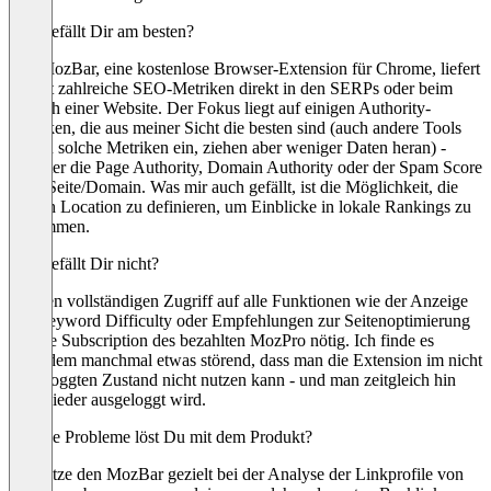
Was gefällt Dir am besten?
Der MozBar, eine kostenlose Browser-Extension für Chrome, liefert
instant zahlreiche SEO-Metriken direkt in den SERPs oder beim
Besuch einer Website. Der Fokus liegt auf einigen Authority-
Metriken, die aus meiner Sicht die besten sind (auch andere Tools
führen solche Metriken ein, ziehen aber weniger Daten heran) -
darunter die Page Authority, Domain Authority oder der Spam Score
einer Seite/Domain. Was mir auch gefällt, ist die Möglichkeit, die
Search Location zu definieren, um Einblicke in lokale Rankings zu
bekommen.
Was gefällt Dir nicht?
Für den vollständigen Zugriff auf alle Funktionen wie der Anzeige
der Keyword Difficulty oder Empfehlungen zur Seitenoptimierung
ist eine Subscription des bezahlten MozPro nötig. Ich finde es
außerdem manchmal etwas störend, dass man die Extension im nicht
eingeloggten Zustand nicht nutzen kann - und man zeitgleich hin
und wieder ausgeloggt wird.
Welche Probleme löst Du mit dem Produkt?
Ich nutze den MozBar gezielt bei der Analyse der Linkprofile von