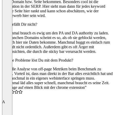
einer Domain bzw. Seite bekommen. Besonders cool ist die
Integration in der SERP. Hier sieht man dann für jedes keyword
welche Seite hier rankt und kann schon abschätzen, wie der
Wettbewerb hier sein wird.
Was gefällt Dir nicht?
Manchmal brauch es ewig um den PA und DA authority zu laden.
Bei manchen Domains scheint es so, als ob sie geblockt werden,
weil ich hier nie Daten bekomme. Manchmal buggt es einfach rum
und lädt nicht ordentlich. Außerdem gibt es oft Ärger mit
Webansichten, die durch die sticky bar verursacht werden.
Welche Probleme löst Du mit dem Produkt?
Schnelle Analyse von off-page Metriken beim Benchmark zu
Seiten. Vorteil ist, dass man direkt in der Bar alles ersichtlich hat und
nicht nochmal in ein eigenes webinterface springen muss.
Manchmal läd alles super schnell, manchmal braucht es seine Zeit.
“Offpage auf einen Blick mit der chrome extension”
5.0
A