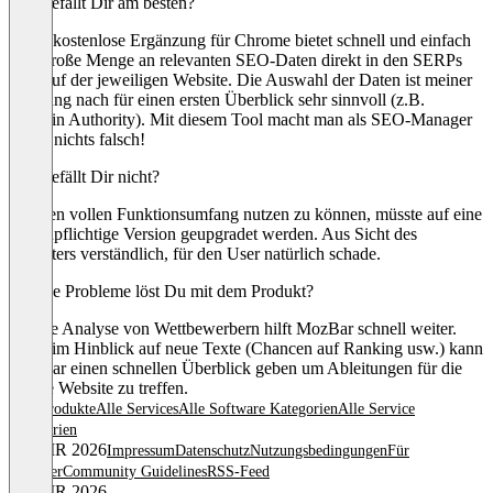
Was gefällt Dir am besten?
Diese kostenlose Ergänzung für Chrome bietet schnell und einfach
eine große Menge an relevanten SEO-Daten direkt in den SERPs
oder auf der jeweiligen Website. Die Auswahl der Daten ist meiner
Meinung nach für einen ersten Überblick sehr sinnvoll (z.B.
Domain Authority). Mit diesem Tool macht man als SEO-Manager
sicher nichts falsch!
Was gefällt Dir nicht?
Um den vollen Funktionsumfang nutzen zu können, müsste auf eine
kostenpflichtige Version geupgradet werden. Aus Sicht des
Anbieters verständlich, für den User natürlich schade.
Welche Probleme löst Du mit dem Produkt?
Für die Analyse von Wettbewerbern hilft MozBar schnell weiter.
Auch im Hinblick auf neue Texte (Chancen auf Ranking usw.) kann
MozBar einen schnellen Überblick geben um Ableitungen für die
eigene Website zu treffen.
Alle Produkte
Alle Services
Alle Software Kategorien
Alle Service
Kategorien
© OMR 2026
Impressum
Datenschutz
Nutzungsbedingungen
Für
Anbieter
Community Guidelines
RSS-Feed
© OMR 2026