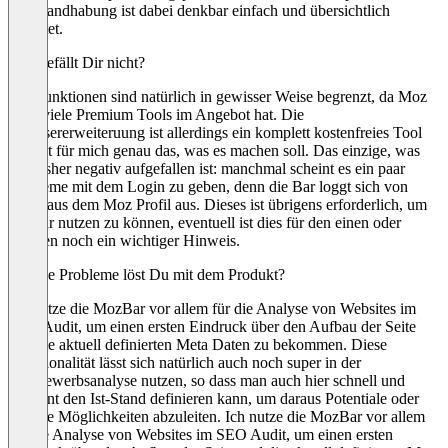
Die Handhabung ist dabei denkbar einfach und übersichtlich
gestaltet.
Was gefällt Dir nicht?
Die Funktionen sind natürlich in gewisser Weise begrenzt, da Moz
auch viele Premium Tools im Angebot hat. Die
Browsererweiteruung ist allerdings ein komplett kostenfreies Tool
und tut für mich genau das, was es machen soll. Das einzige, was
mir bisher negativ aufgefallen ist: manchmal scheint es ein paar
Probleme mit dem Login zu geben, denn die Bar loggt sich von
selbst aus dem Moz Profil aus. Dieses ist übrigens erforderlich, um
die Bar nutzen zu können, eventuell ist dies für den einen oder
anderen noch ein wichtiger Hinweis.
Welche Probleme löst Du mit dem Produkt?
Ich nutze die MozBar vor allem für die Analyse von Websites im
SEO Audit, um einen ersten Eindruck über den Aufbau der Seite
und die aktuell definierten Meta Daten zu bekommen. Diese
Funktionalität lässt sich natürlich auch noch super in der
Wettbewerbsanalyse nutzen, so dass man auch hier schnell und
effizient den Ist-Stand definieren kann, um daraus Potentiale oder
weitere Möglichkeiten abzuleiten. Ich nutze die MozBar vor allem
für die Analyse von Websites im SEO Audit, um einen ersten