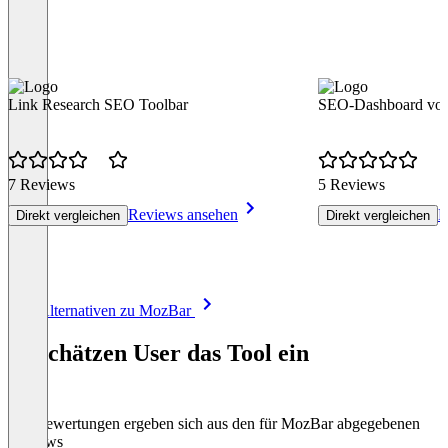
Link Research SEO Toolbar
SEO-Dashboard von
7 Reviews
5 Reviews
Reviews ansehen
R
Direkt vergleichen
Direkt vergleichen
Item
Alle Alternativen zu MozBar
1
of
So schätzen User das Tool ein
8
Die Bewertungen ergeben sich aus den für MozBar abgegebenen
Reviews