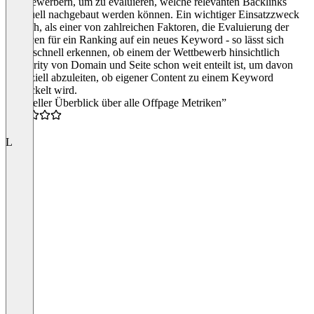
Wettbewerbern, um zu evaluieren, welche relevanten Backlinks
eventuell nachgebaut werden können. Ein wichtiger Einsatzzweck
ist auch, als einer von zahlreichen Faktoren, die Evaluierung der
Chancen für ein Ranking auf ein neues Keyword - so lässt sich
relaiv schnell erkennen, ob einem der Wettbewerb hinsichtlich
Authority von Domain und Seite schon weit enteilt ist, um davon
potenziell abzuleiten, ob eigener Content zu einem Keyword
entwickelt wird.
“Schneller Überblick über alle Offpage Metriken”
4.0
L