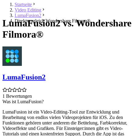
Startseite
Video Editing
LumaFusion2
LumaFusion2 vs. Wondershare
Direktvergleich Wondershare Filmora®
Filmora®
LumaFusion2
1 Bewertungen
Was ist LumaFusion?
LumaFusion ist ein Video-Editing-Tool zur Entwicklung und
Bearbeitung von endlos vielen Videoprojekten für iOS. Zu den
Funktionen gehören unter anderem die Betitelung, Farbkorrektur,
Videoeffekte und Grafiken. Für Einsteiger:innen gibt es Video-
Tutorials und einen kostenfreien Support. Durch die App ist das