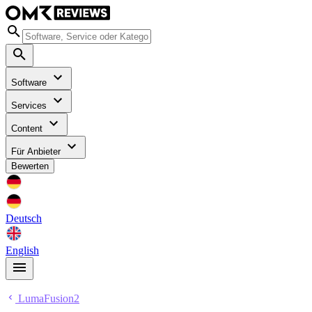
Software
Services
Content
Für Anbieter
Bewerten
Deutsch
English
LumaFusion2