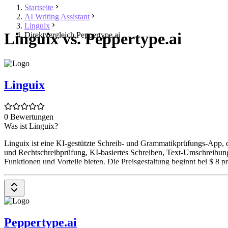
Startseite
AI Writing Assistant
Linguix
Linguix vs. Peppertype.ai
Direktvergleich Peppertype.ai
Linguix
0 Bewertungen
Was ist Linguix?
Linguix ist eine KI-gestützte Schreib- und Grammatikprüfungs-App, d
und Rechtschreibprüfung, KI-basiertes Schreiben, Text-Umschreibung
Funktionen und Vorteile bieten. Die Preisgestaltung beginnt bei $ 8 p
Peppertype.ai