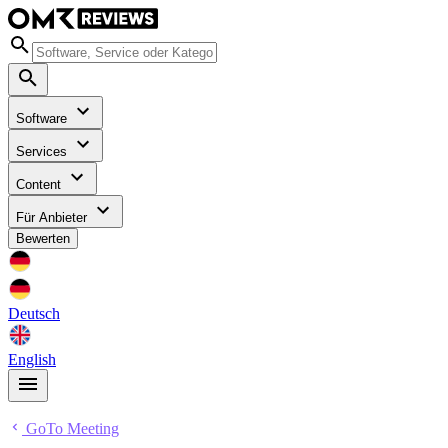
Software
Services
Content
Für Anbieter
Bewerten
Deutsch
English
GoTo Meeting