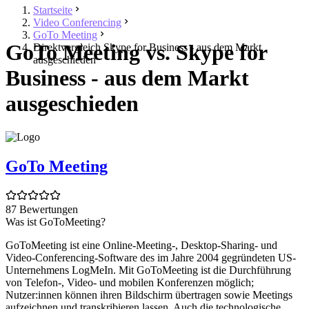
Startseite
Video Conferencing
GoTo Meeting
GoTo Meeting vs. Skype for
Direktvergleich Skype for Business - aus dem Markt
ausgeschieden
Business - aus dem Markt
ausgeschieden
GoTo Meeting
87 Bewertungen
Was ist GoToMeeting?
GoToMeeting ist eine Online-Meeting-, Desktop-Sharing- und
Video-Conferencing-Software des im Jahre 2004 gegründeten US-
Unternehmens LogMeIn. Mit GoToMeeting ist die Durchführung
von Telefon-, Video- und mobilen Konferenzen möglich;
Nutzer:innen können ihren Bildschirm übertragen sowie Meetings
aufzeichnen und transkribieren lassen. Auch die technologische