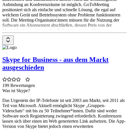
Anbindung an Konferenzräume ist möglich. GoToMeeting
positioniert sich als einfache und schnelle Lösung, die egal auf
welchem Gerät und Betriebssystem ohne Probleme funktionieren
soll. Die Meeting-Organisator:innen müssen für die Nutzung der
Software ein Abonnement abschließen, dessen Preis von der
Maximalzahl der potenziellen Teilnehmer:innen abhängt.
Wie installiere ich GoToMeeting?
Ladet dafür einfach die Software von der GoToMeeting-Webseite
für Windows, macOS oder Linux herunter und installiert sie mittels
Skype for Business - aus dem Markt
weniger Klicks auf Eurem Endgerät. GoToMeeting bietet auch
Apps im Apple App Store und im Google Play Store an.
ausgeschieden
Wie viele Teilnehmer:innen sind bei GoToMeeting möglich?
Bei GoToMeeting Plus können bis zu 250 Personen gleichzeitig an
199 Bewertungen
einer Videokonferenz teilnehmen. Lediglich 25 von ihnen können
Was ist Skype?
gleichzeitig die ihre Webcam-Übertragung für das Meeting
Das Urgestein der IP-Telefonie ist seit 2003 am Markt, seit 2011 als
aktivieren.
Teil von Microsoft. Aktuell ermöglicht Skype „Gruppen-
Wie kann ich alle GoToMeeting Teilnehmer:innen sehen?
Videochats“ mit bis zu 50 Teilnehmer*innen. Dafür sind weder
Software noch Registrierung zwingend erforderlich. Konferenzen
Um alle Teilnehmer:innen zu sehen müsst Ihr in die
lassen sich über einen im Web generierten Link aufsetzen. Die App-
Teilnehmeransicht wechseln. Dafür klickt Ihr auf das
Version von Skype bietet jedoch einen erweiterten