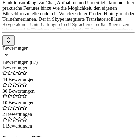
Bildschirmübertragungssymbol und tippt auf "Teilnehmeransicht",
Funktionsumfang. Zu Chat, Aufnahme und Untertiteln kommen hier
um das Fenster ein- oder auszublenden. Durch Tippen lässt sich das
praktische Features hinzu wie die Möglichkeit, den eigenen
Fenster übrigens jederzeit schließen.
Bildschirm zu teilen oder ein Weichzeichner für den Hintergrund der
Teilnehmer:innen. Der in Skype integrierte Translator soll laut
Skype aktuell Unterhaltungen in elf Sprachen simultan übersetzen
können und in Textform im Chat mehr als 60 Sprachen unterstützen.
Seit Sommer 2021 wurde die Business Version von Skype
abgeschaltet. Seitdem gibt es einen Link von der Seite auf Microsoft
Teams.
Bewertungen
Bewertungen (87)
Bewertungen
44 Bewertungen
30 Bewertungen
10 Bewertungen
2 Bewertungen
1 Bewertungen