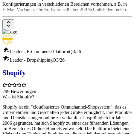
Konfigurierungen in verschiedenen Bereichen vornehmen, z.B. in
E-Mail Vorlagen. Die Software soll über 200 Schnittstellen bieten.
Eigenen Angaben zufolge nutzen über 25.000 Shopbetreiber:innen
Gambio. Preislich können Nutzer:innen zwischen monatlichen oder
jährlichen Abonnements als Cloud-Lösung oder Self-Hosting-
Variante wählen. Das ‚Start-up‘ Paket liegt monatlich bei €17,96,
das ‚Small Business‘ Paket kostet monatlich €44,96 und das
‚Professional‘ Paket €89,96 monatlich (entspricht der monatlichen
Gebühren im Jahres-Abo in der Cloud-Lösung)
Leader - E-Commerce Platform
Q3/26
Leader - Dropshipping
Q3/26
Shopify
299 Bewertungen
Was ist Shopify?
Shopify ist ein "cloudbasiertes Omnichannel-Shopsystem", das es
Unternehmen und Geschäften jeder Größe ermöglicht, ihre Produkte
und Dienstleistungen online zu verkaufen. Ursprünglich im Jahr
2006 gegründet, hat sich Shopify zu einer der führenden Lösungen
im Bereich des Online-Handels entwickelt. Die Plattform bietet eine
Vielzahl von Tools und Funktionen, die speziell darauf ausgerichtet