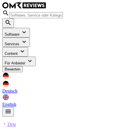
Software
Services
Content
Für Anbieter
Bewerten
Deutsch
English
Drip