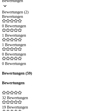
Bewertungen
Unternehmen dabei zu helfen, eine neue Welt grenzenloser
Möglichkeiten zu erschließen, in der Ideen Wirkung zeigen und
Potenziale in echte Ergebnisse umgewandelt werden.
Bewertungen (2)
Bewertungen
0 Bewertungen
1 Bewertungen
1 Bewertungen
0 Bewertungen
0 Bewertungen
Bewertungen (59)
Bewertungen
32 Bewertungen
19 Bewertungen