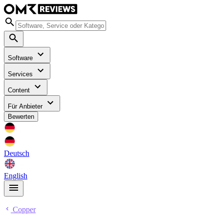
Software
Services
Content
Für Anbieter
Bewerten
Deutsch
English
Copper