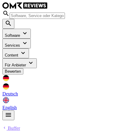
Software
Services
Content
Für Anbieter
Bewerten
Deutsch
English
Buffer