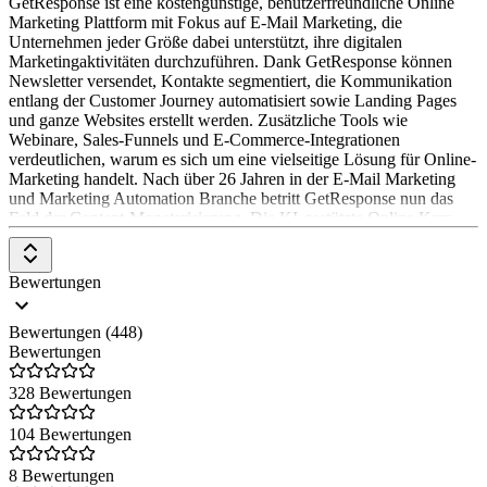
GetResponse ist eine kostengünstige, benutzerfreundliche Online
personalisierte Nachrichten immer zum richtigen Zeitpunkt.
Marketing Plattform mit Fokus auf E-Mail Marketing, die
Unternehmen jeder Größe dabei unterstützt, ihre digitalen
Conversations Platform:
Biete einen erstklassigen Kundenservice
Marketingaktivitäten durchzuführen. Dank GetResponse können
mit der Multichannel-Kommunikationslösung und verwalte alle
Newsletter versendet, Kontakte segmentiert, die Kommunikation
Unterhaltungen an einem Ort.
entlang der Customer Journey automatisiert sowie Landing Pages
und ganze Websites erstellt werden. Zusätzliche Tools wie
Sales Platform:
Verwalte deine Pipeline, behalte alle Deals im
Webinare, Sales-Funnels und E-Commerce-Integrationen
Blick und kurble deinen Umsatz entlang des gesamten
verdeutlichen, warum es sich um eine vielseitige Lösung für Online-
Vertriebszyklus an.
Marketing handelt. Nach über 26 Jahren in der E-Mail Marketing
und Marketing Automation Branche betritt GetResponse nun das
Feld der Content-Monetarisierung. Die KI-gestützte Online Kurs
Plattform sowie die Paid Newsletter Option schließen die Lücke
zwischen E-Mail Marketing, Online Marketing und Content-
Monetarisierung.
Bewertungen
Bewertungen (448)
Bewertungen
328 Bewertungen
104 Bewertungen
8 Bewertungen