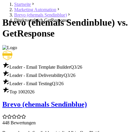
Startseite
Marketing Automation
Brevo (ehemals Sendinblue)
Brevo (ehemals Sendinblue) vs.
Direktvergleich GetResponse
GetResponse
Leader - Email Template Builder
Q3/26
Leader - Email Deliverability
Q3/26
Leader - Email Testing
Q3/26
Top 100
2026
Brevo (ehemals Sendinblue)
448 Bewertungen