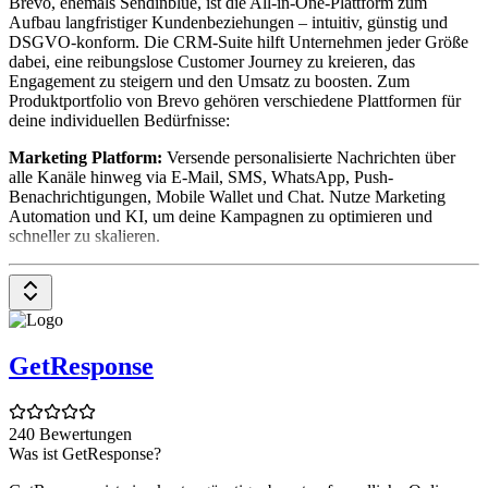
Brevo, ehemals Sendinblue, ist die All-in-One-Plattform zum
Aufbau langfristiger Kundenbeziehungen – intuitiv, günstig und
DSGVO-konform. Die CRM-Suite hilft Unternehmen jeder Größe
dabei, eine reibungslose Customer Journey zu kreieren, das
Engagement zu steigern und den Umsatz zu boosten. Zum
Produktportfolio von Brevo gehören verschiedene Plattformen für
deine individuellen Bedürfnisse:
Marketing Platform:
Versende personalisierte Nachrichten über
alle Kanäle hinweg via E-Mail, SMS, WhatsApp, Push-
Benachrichtigungen, Mobile Wallet und Chat. Nutze Marketing
Automation und KI, um deine Kampagnen zu optimieren und
schneller zu skalieren.
Loyalty Platform:
Erstelle und verwalte dein individuelles
Treueprogramm, definiere Regeln und Treuestufen, biete attraktive
Prämien und erhalte tiefe Einblicke in das Kundenverhalten.
Customer Data Platform:
Bündle, verwalte und synchronisiere
GetResponse
deine Kundendaten aus allen Online- und Offline-Quellen für eine
360-Grad-Sicht auf deine Kund:innen. Triff schnellere
Entscheidungen, indem du eine einzige Informationsquelle mit
präzisen Daten nutzt.
240 Bewertungen
Was ist GetResponse?
Messaging API:
Verschicke Millionen von Transaktionsnachrichten
schnell, zuverlässig und präzise. So erhalten deine Kund:innen