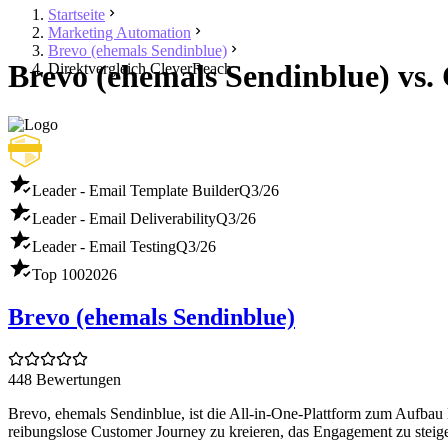
Startseite
Marketing Automation
Brevo (ehemals Sendinblue)
Brevo (ehemals Sendinblue) vs.
Direktvergleich CleverReach
Leader - Email Template Builder
Q3/26
Leader - Email Deliverability
Q3/26
Leader - Email Testing
Q3/26
Top 100
2026
Brevo (ehemals Sendinblue)
448 Bewertungen
Brevo, ehemals Sendinblue, ist die All-in-One-Plattform zum Aufba
reibungslose Customer Journey zu kreieren, das Engagement zu steig