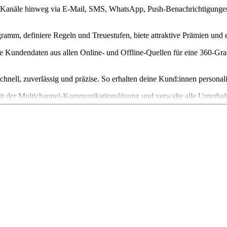
le Kanäle hinweg via E-Mail, SMS, WhatsApp, Push-Benachrichtigung
gramm, definiere Regeln und Treuestufen, biete attraktive Prämien und 
e Kundendaten aus allen Online- und Offline-Quellen für eine 360-Gra
hnell, zuverlässig und präzise. So erhalten deine Kund:innen personal
it der Multichannel-Kommunikationslösung und verwalte alle Unterhal
 und kurble deinen Umsatz entlang des gesamten Vertriebszyklus an.