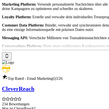
Marketing Platform:
Versende personalisierte Nachrichten über al
deine Kampagnen zu optimieren und schneller zu skalieren.
Loyalty Platform:
Erstelle und verwalte dein individuelles Treuepro
Customer Data Platform:
Bündle, verwalte und synchronisiere dein
du eine einzige Informationsquelle mit präzisen Daten nutzt.
Messaging API:
Verschicke Millionen von Transaktionsnachrichten sc
Conversations Platform:
Biete einen erstklassigen Kundenservice m
Sales Platform:
Verwalte deine Pipeline, behalte alle Deals im Blick
Top Rated - Email Marketing
Q3/26
CleverReach
234 Bewertungen
Was ist CleverReach?