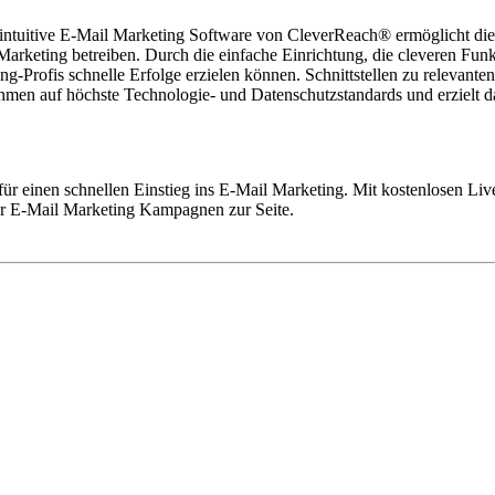
 intuitive E-Mail Marketing Software von CleverReach® ermöglicht d
arketing betreiben. Durch die einfache Einrichtung, die cleveren Funk
-Profis schnelle Erfolge erzielen können. Schnittstellen zu relevant
n auf höchste Technologie- und Datenschutzstandards und erzielt dabe
– für einen schnellen Einstieg ins E-Mail Marketing. Mit kostenlosen 
für E-Mail Marketing Kampagnen zur Seite.
rechende Betreffzeilen und E-Mails zu verfassen. Alle wichtigen Info
sicheren Seite: Mit dem Newsletter-Tool werden E-Mails DSGVO-konfo