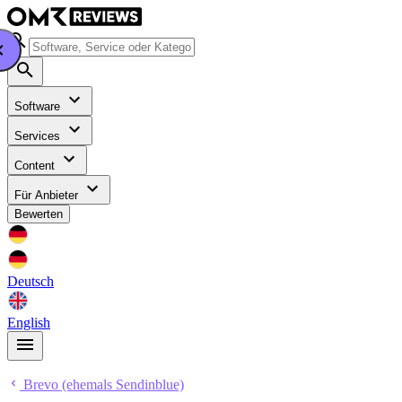
Software
Services
Content
Für Anbieter
Bewerten
Deutsch
English
Brevo (ehemals Sendinblue)