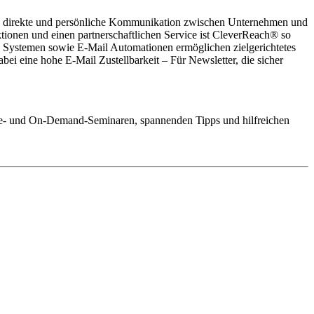
ie direkte und persönliche Kommunikation zwischen Unternehmen und
tionen und einen partnerschaftlichen Service ist CleverReach® so
en Systemen sowie E-Mail Automationen ermöglichen zielgerichtetes
i eine hohe E-Mail Zustellbarkeit – Für Newsletter, die sicher
Live- und On-Demand-Seminaren, spannenden Tipps und hilfreichen
rmationen für eine optimale Nutzung des KI-Content-Generators von
rm und rechtssicher versendet. Alle Daten werden ausschließlich