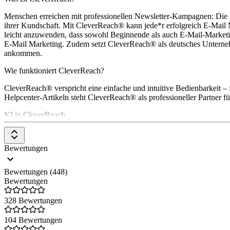
Menschen erreichen mit professionellen Newsletter-Kampagnen: Die
ihrer Kundschaft. Mit CleverReach® kann jede*r erfolgreich E-Mail M
leicht anzuwenden, dass sowohl Beginnende als auch E-Mail-Marketing
E-Mail Marketing. Zudem setzt CleverReach® als deutsches Unternehme
ankommen.
Wie funktioniert CleverReach?
CleverReach® verspricht eine einfache und intuitive Bedienbarkeit 
Helpcenter-Artikeln steht CleverReach® als professioneller Partner 
KI in CleverReach
Die Funktion des KI-Content-Generators unterstützt User dabei, ansp
CleverReach® sind
in diesem Whitepaper
zusammengefasst.
Bewertungen
Ist CleverReach DSGVO-konform?
Bewertungen (448)
Mit CleverReach® sind Nutzer*innen in Sachen Datenschutz auf der 
Bewertungen
auf sicheren Servern in Deutschland und der EU gespeichert.
328 Bewertungen
104 Bewertungen