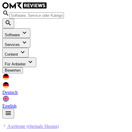
Software
Services
Content
Für Anbieter
Bewerten
Deutsch
English
Axelerate (ehemals Shopia)