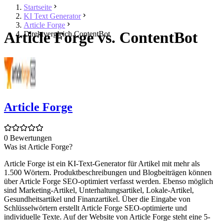
Startseite
KI Text Generator
Article Forge
Article Forge vs. ContentBot
Direktvergleich ContentBot
Article Forge
0 Bewertungen
Was ist Article Forge?
Article Forge ist ein KI-Text-Generator für Artikel mit mehr als
1.500 Wörtern. Produktbeschreibungen und Blogbeiträgen können
über Article Forge SEO-optimiert verfasst werden. Ebenso möglich
sind Marketing-Artikel, Unterhaltungsartikel, Lokale-Artikel,
Gesundheitsartikel und Finanzartikel. Über die Eingabe von
Schlüsselwörtern erstellt Article Forge SEO-optimierte und
individuelle Texte. Auf der Website von Article Forge steht eine 5-