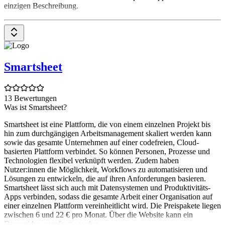
einzigen Beschreibung.
Mehr als 500.000 Organisationen, darunter 80 % der Fortune 100,
nutzen Airtable, um ihr Geschäft zu managen, aufzubauen und
Citizen Development zu ermöglichen. Das Ergebnis? Schnellere
Innovation, bessere Kundenerlebnisse, Governance auf
Unternehmensniveau und eine moderne Zusammenarbeit im Team.
Smartsheet
Unsere Experten helfen euch dabei, das volle Potenzial der KI-App-
Plattform zuverlässig und nachhaltig zu nutzen – von der
Erstimplementierung bis zur unternehmensweiten Skalierung mit
13 Bewertungen
Enterprise-Governance, EU-Datenresidenz und HIPAA-
Was ist Smartsheet?
Compliance.
Smartsheet ist eine Plattform, die von einem einzelnen Projekt bis
Kontaktiere uns jetzt und starte deine digitale Transformation!
hin zum durchgängigen Arbeitsmanagement skaliert werden kann
sowie das gesamte Unternehmen auf einer codefreien, Cloud-
basierten Plattform verbindet. So können Personen, Prozesse und
Technologien flexibel verknüpft werden. Zudem haben
Nutzer:innen die Möglichkeit, Workflows zu automatisieren und
Lösungen zu entwickeln, die auf ihren Anforderungen basieren.
Smartsheet lässt sich auch mit Datensystemen und Produktivitäts-
Apps verbinden, sodass die gesamte Arbeit einer Organisation auf
einer einzelnen Plattform vereinheitlicht wird. Die Preispakete liegen
zwischen 6 und 22 € pro Monat. Über die Website kann ein
Demovideo angefragt werden.