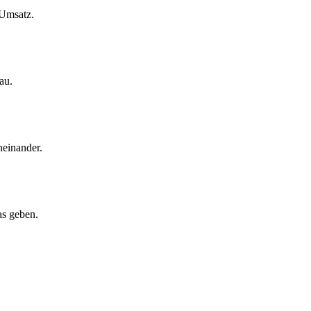
 Umsatz.
au.
neinander.
as geben.