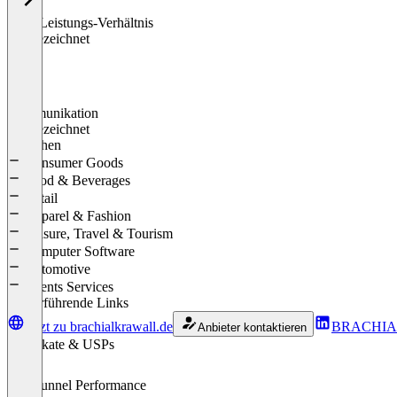
Preis-Leistungs-Verhältnis
0
%
Ausgezeichnet
Kommunikation
0
%
Ausgezeichnet
Branchen
Consumer Goods
Food & Beverages
Retail
Apparel & Fashion
Leisure, Travel & Tourism
Computer Software
Automotive
Events Services
Weiterführende Links
Jetzt zu brachialkrawall.de
BRACHIAL
Anbieter kontaktieren
Zertifikate & USPs
Full Funnel Performance