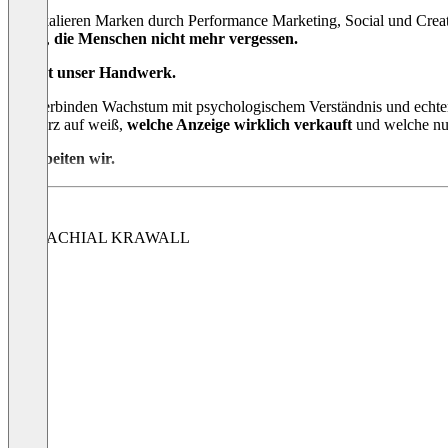
Wir skalieren Marken durch Performance Marketing, Social und Creati
bauen,
die Menschen nicht mehr vergessen.
Das ist unser Handwerk.
Wir verbinden Wachstum mit psychologischem Verständnis und echte
schwarz auf weiß,
welche Anzeige wirklich verkauft
und welche nur
So arbeiten wir.
Performance Marketing ist unser täglich Brot.
Meta an erster Stelle
,
Social Media Management
heißt bei uns, echte
Präsenz aufzubaue
Influencer Marketing
bauen wir sauber ein**. Die richtigen Creator
Ads, Social und Influencer greifen bei uns ineinander statt nebeneina
Ein brachiales Krawall System, drei Hebel.