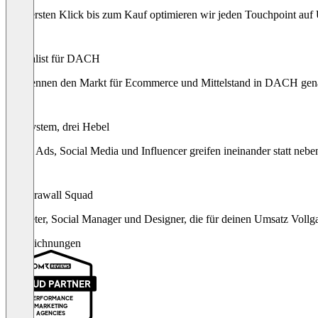
Vom ersten Klick bis zum Kauf optimieren wir jeden Touchpoint auf
Spezialist für DACH
Wir kennen den Markt für Ecommerce und Mittelstand in DACH gen
Ein System, drei Hebel
Social Ads, Social Media und Influencer greifen ineinander statt nebe
Der Krawall Squad
Marketer, Social Manager und Designer, die für deinen Umsatz Vollg
Auszeichnungen
PROUD PARTNER
PERFORMANCE
MARKETING
AGENCIES