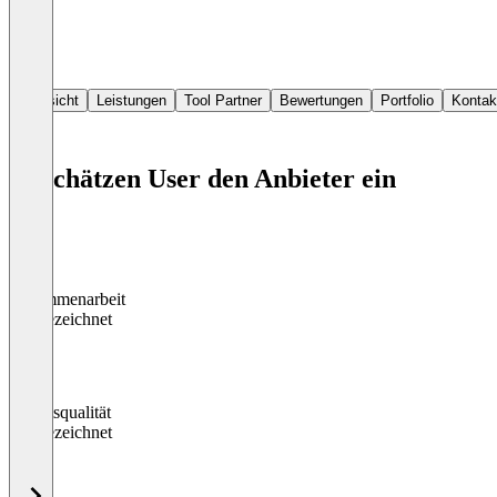
Übersicht
Leistungen
Tool Partner
Bewertungen
Portfolio
Kontak
So schätzen User den Anbieter ein
Zusammenarbeit
0
%
Ausgezeichnet
Arbeitsqualität
0
%
Ausgezeichnet