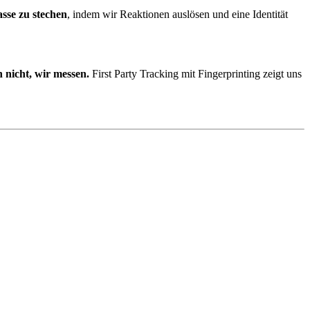
sse zu stechen
, indem wir Reaktionen auslösen und eine Identität
 nicht, wir messen.
First Party Tracking mit Fingerprinting zeigt uns
ts, echte Metriken, ehrliches Reporting.
die wachsen.