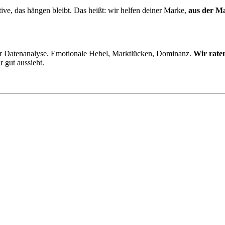
ve, das hängen bleibt. Das heißt: wir helfen deiner Marke,
aus der Ma
r Datenanalyse. Emotionale Hebel, Marktlücken, Dominanz.
Wir raten
 gut aussieht.
 dazu
Email Marketing
, das Bestandskunden hält.
Transparente Budge
n
. Content mit Wucht, Reichweite, die konvertiert, und Communities, 
, klare Deals, volle Steuerung von uns.**
nder.