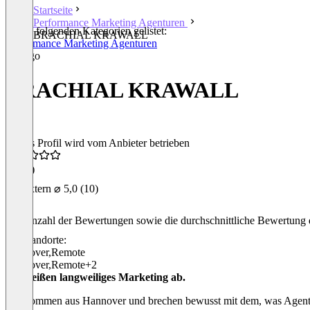
Startseite
Performance Marketing Agenturen
In den folgenden Kategorien gelistet:
BRACHIAL KRAWALL
Performance Marketing Agenturen
BRACHIAL KRAWALL
Dieses Profil wird vom Anbieter betrieben
5,0
(3)
Extern
⌀ 5,0
(10)
Die Anzahl der Bewertungen sowie die durchschnittliche Bewertung d
Standorte:
Hannover
,
Remote
Hannover
,
Remote
+2
Wir reißen langweiliges Marketing ab.
Wir kommen aus Hannover und brechen bewusst mit dem, was Agentur s