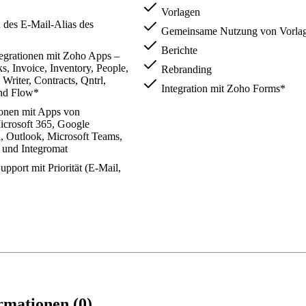
Vorlagen
 des E-Mail-Alias des
Gemeinsame Nutzung von Vorla
Berichte
tegrationen mit Zoho Apps –
 Invoice, Inventory, People,
Rebranding
 Writer, Contracts, Qntrl,
Integration mit Zoho Forms*
und Flow*
ionen mit Apps von
Microsoft 365, Google
, Outlook, Microsoft Teams,
y und Integromat
pport mit Priorität (E-Mail,
rmationen (0)