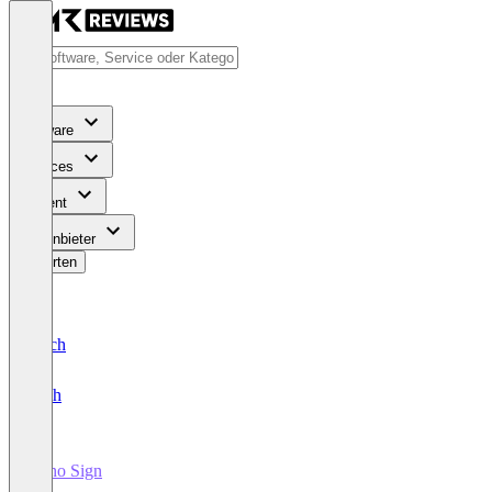
Software
Services
Content
Für Anbieter
Bewerten
Deutsch
English
Zoho Sign