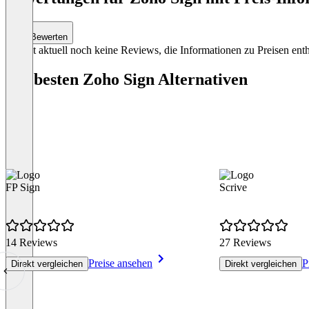
Item
Bewerten
1
Es gibt aktuell noch keine Reviews, die Informationen zu Preisen enth
of
4
Die besten Zoho Sign Alternativen
FP Sign
Scrive
14 Reviews
27 Reviews
Preise ansehen
P
Direkt vergleichen
Direkt vergleichen