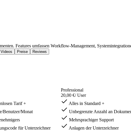
umenten. Features umfassen Workflow-Management, Systemintegration
 Videos
Preise
Reviews
Professional
20,00 €
/ User
nlosen Tarif +
Alles in Standard +
/Benutzer/Monat
Unbegrenzte Anzahl an Dokume
enehmigers
Mehrsprachiger Support
rungscode für Unterzeichner
Anlagen der Unterzeichner