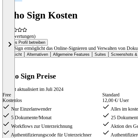
Zoho Sign Kosten
(0 Bewertungen)
Dieses Profil betreiben
Zoho Sign ermöglicht das Online-Signieren und Verwalten von Dok
Übersicht
Alternativen
Allgemeine Features
Suites
Screenshots &
Zoho Sign Preise
Zuletzt aktualisiert im Juli 2024
Free
Standard
Kostenlos
12,00 €
/ User
Nur Einzelanwender
Alles im koste
5 Dokumente/Monat
25 Dokumente
Workflows zur Unterzeichnung
Aktion des G
Authentifizierungscode für Unterzeichner
Authentifizie