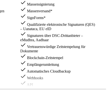
Massensignierung
gen
Massenversand*
SignForms*
Qualifizierte elektronische Signaturen (QES)
– Uanataca, EU eID
Signaturen über DSC-Drittanbieter –
eMudhra, Aadhaar
Vertrauenswürdige Zeitstempelung für
Dokumente
Blockchain-Zeitstempel
Empfängerumleitung
Automatisches Cloudbackup
Webhooks
API
Mobile SDKs – iOS und Android
Zahlungsintegration mit Zoho Checkout
Erweiterte Integrationen mit Apps von