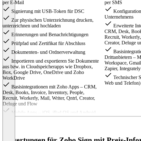
per E-Mail
per SMS
Signierung mit USB-Token für DSC
Konfiguration
Unternehmens
Zur physischen Unterzeichnung drucken,
unterzeichnen und hochladen
Erweiterte In
CRM, Desk, Books,
Erinnerungen und Benachrichtigungen
Recruit, Workerly,
Creator, Deluge 
Prüfpfad und Zertifikat für Abschluss
Basisintegrat
Dokumenten- und Ordnerverwaltung
Drittanbietern – 
Importieren und exportieren Sie Dokumente
Workspace, Gmail
aus bzw. in Cloudspeicherapps wie Dropbox,
Zapier, Integratel
Box, Google Drive, OneDrive und Zoho
Technischer Su
WorkDrive
Web und Telefon)
Basisintegrationen mit Zoho Apps – CRM,
Desk, Books, Invoice, Inventory, People,
Recruit, Workerly, Mail, Writer, Qntrl, Creator,
Deluge und Flow
Mobile Apps – iOS, iPad OS und Android
Desktopapps – macOS und Windows
Bewertungen für Zoho Sign mit Preis-Info