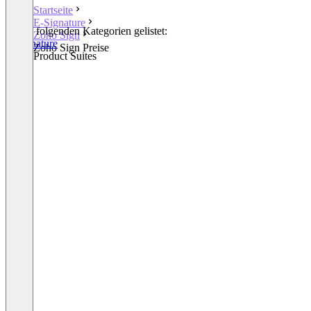
Startseite
E-Signature
In den folgenden Kategorien gelistet:
Zoho Sign
E-Signature
Zoho Sign Preise
Other Product Suites