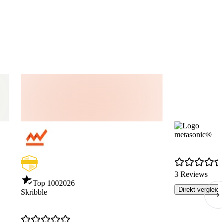
Drittanbietern – HubSpot, Vtiger, Zapier,
Integromat und Formstack Documents
metasonic®
3 Reviews
Top 100
2026
Direkt vergleic
Skribble