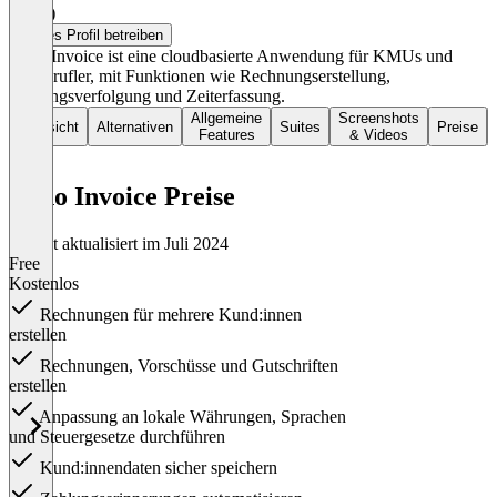
4,0
(1)
Dieses Profil betreiben
Zoho Invoice ist eine cloudbasierte Anwendung für KMUs und
Freiberufler, mit Funktionen wie Rechnungserstellung,
Zahlungsverfolgung und Zeiterfassung.
Allgemeine
Screenshots
Übersicht
Alternativen
Suites
Preise
Features
& Videos
Zoho Invoice Preise
Zuletzt aktualisiert im Juli 2024
Free
Kostenlos
Rechnungen für mehrere Kund:innen
erstellen
Rechnungen, Vorschüsse und Gutschriften
erstellen
Anpassung an lokale Währungen, Sprachen
und Steuergesetze durchführen
Kund:innendaten sicher speichern