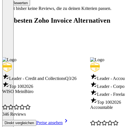
Bewerten
anderen Geräten aus zugreifen
Es gibt bisher keine Reviews, die zu deinen Kriterien passen.
Item
1
of
Die besten Zoho Invoice Alternativen
1
Leader - Credit and Collections
Q3/26
Leader - Accoun
Top 100
2026
Leader - Corpor
WISO MeinBüro
Leader - Freela
Top 100
2026
Accountable
346 Reviews
Preise ansehen
Direkt vergleichen