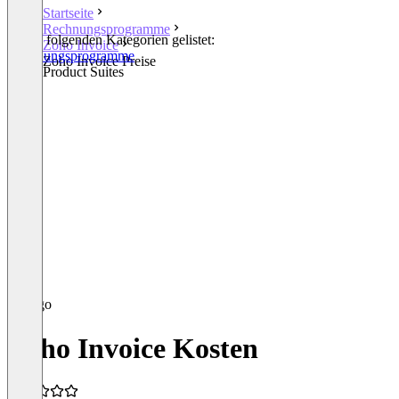
Startseite
Rechnungsprogramme
In den folgenden Kategorien gelistet:
Zoho Invoice
Rechnungsprogramme
Zoho Invoice Preise
Other Product Suites
Zoho Invoice Kosten