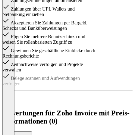
Zahlungserinnerungen automatisieren
Zahlungen über UPI, Wallets und
Netbanking einziehen
Akzeptieren Sie Zahlungen per Bargeld,
Schecks und Banküberweisungen
Fügen Sie mehrere Benutzer hinzu und
weisen Sie rollenbasierten Zugriff zu
Gewinnen Sie geschäftliche Einblicke durch
Rechnungsberichte
Zeitnachweise verfolgen und Projekte
verwalten
Belege scannen und Aufwendungen
verfolgen
Selfservice-Portal für Kund:innen
bereitstellen
Kund:innen das Annehmen/Ablehnen von
Kostenvoranschlägen ermöglichen
Bewertungen für Zoho Invoice mit Preis-
Informationen (0)
Einfach mit anderen Business-
Anwendungen integrieren
Auf native Rechnungs-Apps von beliebigen