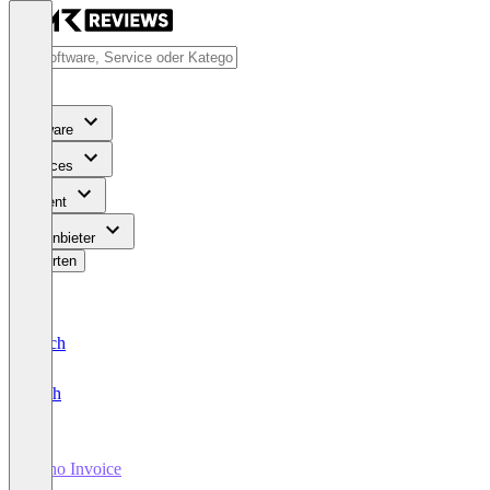
Software
Services
Content
Für Anbieter
Bewerten
Deutsch
English
Zoho Invoice