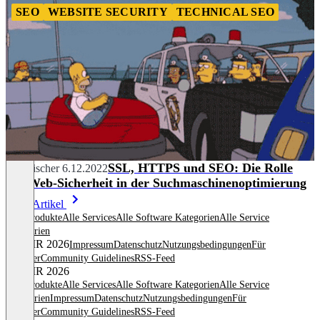
SEO
WEBSITE SECURITY
TECHNICAL SEO
SSL, HTTPS und SEO: Die Rolle
Tim Fischer
6.12.2022
der Web-Sicherheit in der Suchmaschinenoptimierung
Mehr Artikel
Alle Produkte
Alle Services
Alle Software Kategorien
Alle Service
Kategorien
© OMR 2026
Impressum
Datenschutz
Nutzungsbedingungen
Für
Anbieter
Community Guidelines
RSS-Feed
© OMR 2026
Alle Produkte
Alle Services
Alle Software Kategorien
Alle Service
Kategorien
Impressum
Datenschutz
Nutzungsbedingungen
Für
Anbieter
Community Guidelines
RSS-Feed