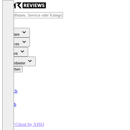
Software
Services
Content
Für Anbieter
Bewerten
Deutsch
English
WP Ghost by AISQ