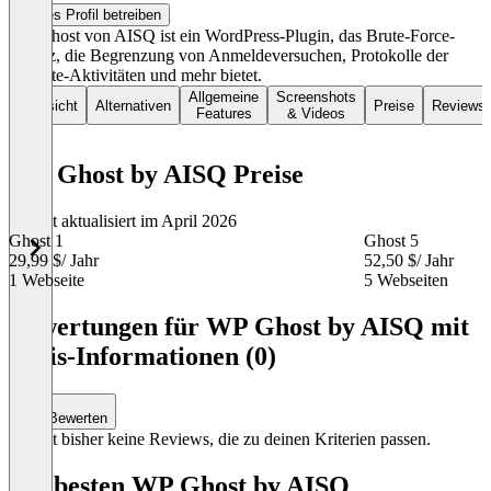
Dieses Profil betreiben
WP Ghost von AISQ ist ein WordPress-Plugin, das Brute-Force-
Schutz, die Begrenzung von Anmeldeversuchen, Protokolle der
Website-Aktivitäten und mehr bietet.
Allgemeine
Screenshots
Übersicht
Alternativen
Preise
Reviews
Features
& Videos
WP Ghost by AISQ Preise
Zuletzt aktualisiert im April 2026
Ghost 1
Ghost 5
29,99 $
/ Jahr
52,50 $
/ Jahr
1 Webseite
5 Webseiten
Item
1
Bewertungen für WP Ghost by AISQ mit
of
Preis-Informationen (0)
4
Bewerten
Es gibt bisher keine Reviews, die zu deinen Kriterien passen.
Die besten WP Ghost by AISQ