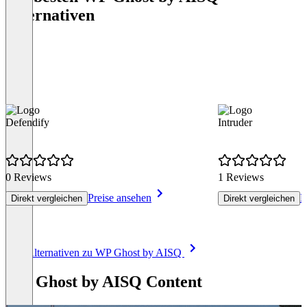
Alternativen
Defendify
Intruder
0 Reviews
1 Reviews
Preise ansehen
P
Direkt vergleichen
Direkt vergleichen
Item
Alle Alternativen zu WP Ghost by AISQ
1
of
WP Ghost by AISQ Content
8