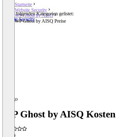
Startseite
Website Security
In den folgenden Kategorien gelistet:
WP Ghost by AISQ
Website Security
WP Ghost by AISQ Preise
WP Ghost by AISQ Kosten
4,8
(2)