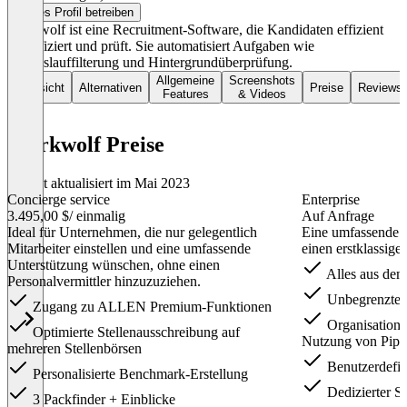
Dieses Profil betreiben
Workwolf ist eine Recruitment-Software, die Kandidaten effizient
identifiziert und prüft. Sie automatisiert Aufgaben wie
Lebenslauffilterung und Hintergrundüberprüfung.
Allgemeine
Screenshots
Übersicht
Alternativen
Preise
Reviews
Features
& Videos
Workwolf Preise
Zuletzt aktualisiert im Mai 2023
Concierge service
Enterprise
3.495,00 $
/ einmalig
Auf Anfrage
Ideal für Unternehmen, die nur gelegentlich
Eine umfassende 
Mitarbeiter einstellen und eine umfassende
einen erstklassige
Unterstützung wünschen, ohne einen
Alles aus dem
Personalvermittler hinzuzuziehen.
Unbegrenzte 
Zugang zu ALLEN Premium-Funktionen
Organisations
Optimierte Stellenausschreibung auf
Nutzung von Pipe
mehreren Stellenbörsen
Benutzerdefini
Personalisierte Benchmark-Erstellung
Dedizierter S
3 Packfinder + Einblicke