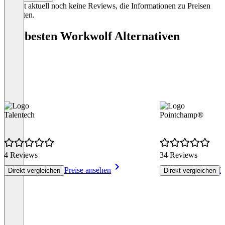
Es gibt aktuell noch keine Reviews, die Informationen zu Preisen
enthalten.
Die besten Workwolf Alternativen
Talentech
Pointchamp®
4 Reviews
34 Reviews
Preise ansehen
P
Direkt vergleichen
Direkt vergleichen