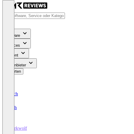
Software
Services
Content
Für Anbieter
Bewerten
Deutsch
English
Workwolf