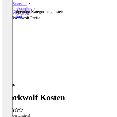
Startseite
Onboarding
In den folgenden Kategorien gelistet:
Workwolf
Onboarding
Workwolf Preise
Workwolf Kosten
(0 Bewertungen)