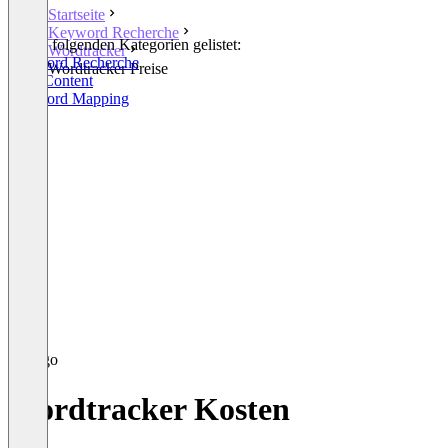
Startseite
Keyword Recherche
In den folgenden Kategorien gelistet:
Wordtracker
Keyword Recherche
Wordtracker Preise
SEO Content
Keyword Mapping
Wordtracker Kosten