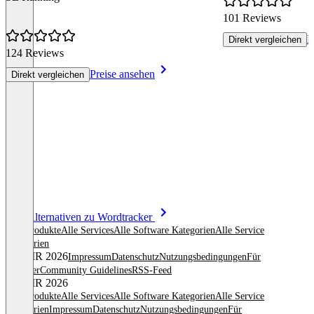
101 Reviews
P
Direkt vergleichen
124 Reviews
Preise ansehen
Direkt vergleichen
Item
Alle Alternativen zu Wordtracker
1
Alle Produkte
Alle Services
Alle Software Kategorien
Alle Service
of
Kategorien
8
© OMR 2026
Impressum
Datenschutz
Nutzungsbedingungen
Für
Anbieter
Community Guidelines
RSS-Feed
© OMR 2026
Alle Produkte
Alle Services
Alle Software Kategorien
Alle Service
Kategorien
Impressum
Datenschutz
Nutzungsbedingungen
Für