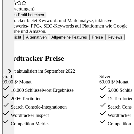
(0 Bewertungen)
Dieses Profil betreiben
Wordtracker bietet Keyword- und Marktanalyse, inklusive
Wettbewerbs-, PPC-, SEO-Keywords auf Plattformen wie Google,
YouTube und Amazon.
Übersicht
Alternativen
Allgemeine Features
Preise
Reviews
Wordtracker Preise
Zuletzt aktualisiert im September 2022
Gold
Silver
99,00 $
/ Monat
69,00 $
/ Monat
10.000 Schlüsselwort-Ergebnisse
5.000 Schlüss
200+ Territorien
15 Territorien
Search Console-Integrationen
Search Consol
Wordtracker Inspect
Wordtracker I
Competition Metrics
Competition M
Item