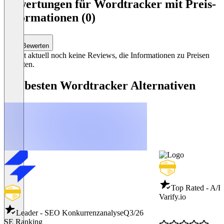
1
Bewertungen für Wordtracker mit Preis-
of
Informationen (0)
3
Bewerten
Es gibt aktuell noch keine Reviews, die Informationen zu Preisen
enthalten.
Die besten Wordtracker Alternativen
Top Rated - A/B
Varify.io
Leader - SEO Konkurrenzanalyse
Q3/26
SE Ranking