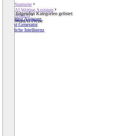
Startseite
AI Writing Assistant
In den folgenden Kategorien gelistet:
WordAi
AI Writing Assistant
WordAi Preise
KI Text Generator
Künstliche Intelligenz