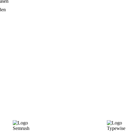
asen
ßen
Semrush
Typewise