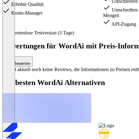
Umschreiben 
Erhöhte Qualität
Umschreiben v
Konto-Manager
Mengen
API-Zugang
Item
Kostenlose Testversion (3 Tage)
1
of
Bewertungen für WordAi mit Preis-Inform
3
Bewerten
Es gibt aktuell noch keine Reviews, die Informationen zu Preisen enth
Die besten WordAi Alternativen