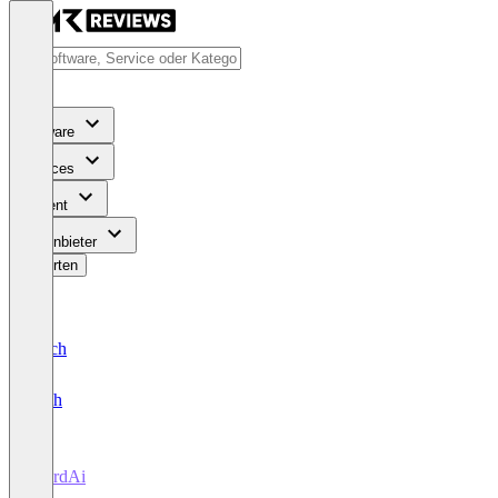
Software
Services
Content
Für Anbieter
Bewerten
Deutsch
English
WordAi