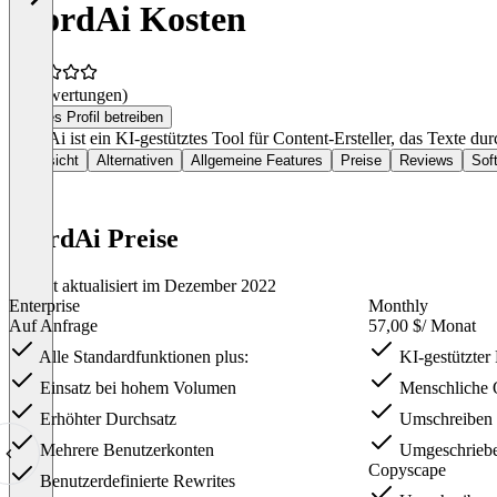
WordAi Kosten
(0 Bewertungen)
Dieses Profil betreiben
WordAi ist ein KI-gestütztes Tool für Content-Ersteller, das Texte durc
Übersicht
Alternativen
Allgemeine Features
Preise
Reviews
Sof
WordAi Preise
Zuletzt aktualisiert im Dezember 2022
Enterprise
Monthly
Auf Anfrage
57,00 $
/ Monat
Alle Standardfunktionen plus:
KI-gestützter
Einsatz bei hohem Volumen
Menschliche Q
Erhöhter Durchsatz
Umschreiben 
Mehrere Benutzerkonten
Umgeschrieben
Copyscape
Benutzerdefinierte Rewrites