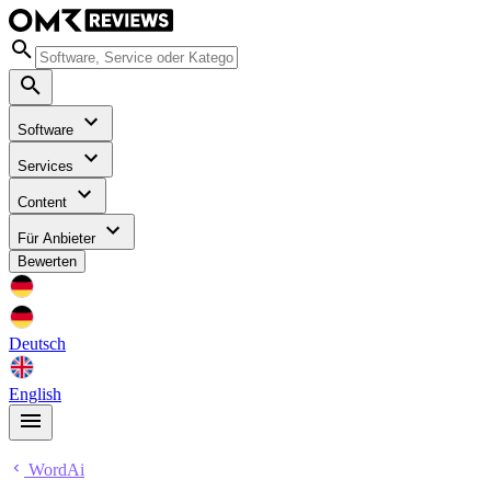
Software
Services
Content
Für Anbieter
Bewerten
Deutsch
English
WordAi