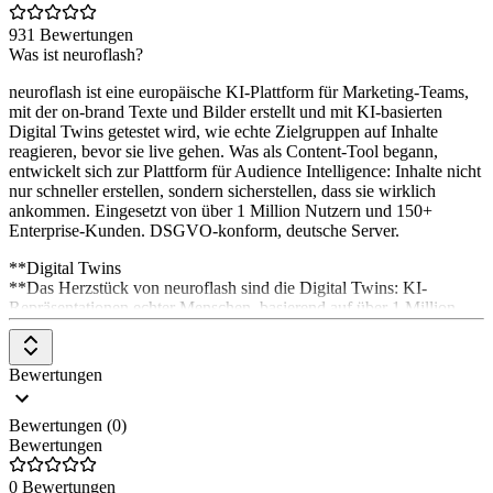
931 Bewertungen
Was ist neuroflash?
neuroflash ist eine europäische KI-Plattform für Marketing-Teams,
mit der on-brand Texte und Bilder erstellt und mit KI-basierten
Digital Twins getestet wird, wie echte Zielgruppen auf Inhalte
reagieren, bevor sie live gehen. Was als Content-Tool begann,
entwickelt sich zur Plattform für Audience Intelligence: Inhalte nicht
nur schneller erstellen, sondern sicherstellen, dass sie wirklich
ankommen. Eingesetzt von über 1 Million Nutzern und 150+
Enterprise-Kunden. DSGVO-konform, deutsche Server.
**Digital Twins
**Das Herzstück von neuroflash sind die Digital Twins: KI-
Repräsentationen echter Menschen, basierend auf über 1 Million
verifizierten Profilen aus realen Befragungen. Statt wochenlang auf
Marktforschung zu warten, befragst du sie direkt zu Kampagnen,
Headlines oder Strategien und bekommst Feedback aus Sicht deiner
Bewertungen
Zielgruppe mit 85 bis 98 Prozent Vorhersagegenauigkeit. Validiert
durch 80+ akademische Studien, im Einsatz bei Fortune-500-
Bewertungen (0)
Marken.
Bewertungen
Brand Hub
0 Bewertungen