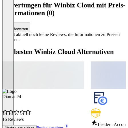
1
Bewertungen für Winbiz Cloud mit Preis-
of
Informationen (0)
1
Bewerten
Es gibt aktuell noch keine Reviews, die Informationen zu Preisen
enthalten.
Die besten Winbiz Cloud Alternativen
Diamant/4
16 Reviews
Leader - Accoun
Preise ansehen