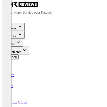
Software
Services
Content
Für Anbieter
Bewerten
Deutsch
English
Winbiz Cloud