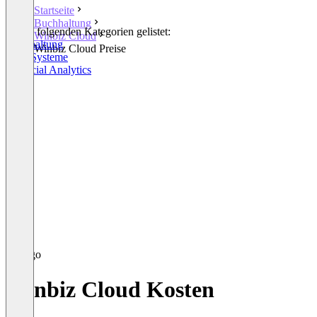
Startseite
Buchhaltung
In den folgenden Kategorien gelistet:
Winbiz Cloud
Buchhaltung
Winbiz Cloud Preise
ERP-Systeme
Financial Analytics
Winbiz Cloud Kosten