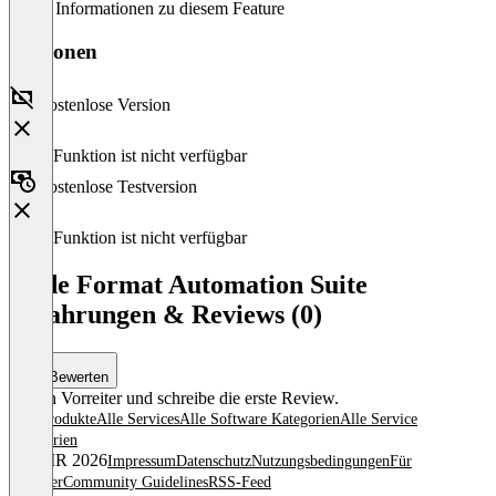
Keine Informationen zu diesem Feature
Versionen
Kostenlose Version
Diese Funktion ist nicht verfügbar
Kostenlose Testversion
Diese Funktion ist nicht verfügbar
Wide Format Automation Suite
Erfahrungen & Reviews (0)
Bewerten
Sei ein Vorreiter und schreibe die erste Review.
Alle Produkte
Alle Services
Alle Software Kategorien
Alle Service
Kategorien
© OMR 2026
Impressum
Datenschutz
Nutzungsbedingungen
Für
Anbieter
Community Guidelines
RSS-Feed