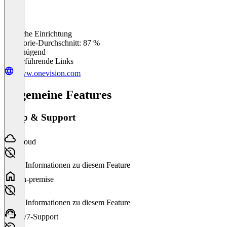
Einfache Einrichtung
0
%
Kategorie-Durchschnitt: 87 %
Ungenügend
Weiterführende Links
www.onevision.com
Allgemeine Features
Setup & Support
Cloud
Keine Informationen zu diesem Feature
On-premise
Keine Informationen zu diesem Feature
24/7-Support