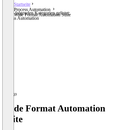
Startseite
Process Automation
In den folgenden Kategorien gelistet:
Wide Format Automation Suite
Process Automation
Wide Format Automation
Suite