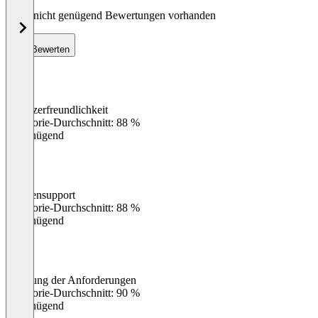
Noch nicht genügend Bewertungen vorhanden
Bewerten
Benutzerfreundlichkeit
0
%
Kategorie-Durchschnitt: 88 %
Ungenügend
Kundensupport
0
%
Kategorie-Durchschnitt: 88 %
Ungenügend
Erfüllung der Anforderungen
0
%
Kategorie-Durchschnitt: 90 %
Ungenügend