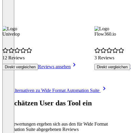
Univelop
Flow360.io
12 Reviews
3 Reviews
Reviews ansehen
R
Direkt vergleichen
Direkt vergleichen
Item
Alle Alternativen zu Wide Format Automation Suite
1
of
So schätzen User das Tool ein
8
Die Bewertungen ergeben sich aus den für Wide Format
Automation Suite abgegebenen Reviews