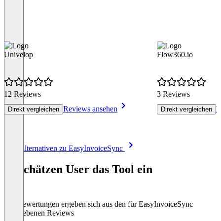
Univelop
Flow360.io
12 Reviews
3 Reviews
Reviews ansehen
R
Direkt vergleichen
Direkt vergleichen
Item
Alle Alternativen zu EasyInvoiceSync
1
of
So schätzen User das Tool ein
8
Die Bewertungen ergeben sich aus den für EasyInvoiceSync
abgegebenen Reviews