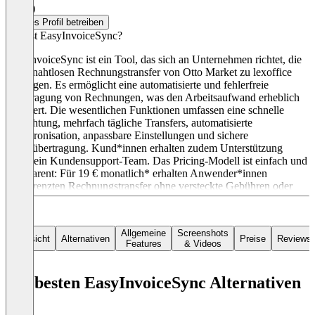
5,0
(1)
Dieses Profil betreiben
Was ist EasyInvoiceSync?
EasyInvoiceSync ist ein Tool, das sich an Unternehmen richtet, die
einen nahtlosen Rechnungstransfer von Otto Market zu lexoffice
benötigen. Es ermöglicht eine automatisierte und fehlerfreie
Übertragung von Rechnungen, was den Arbeitsaufwand erheblich
reduziert. Die wesentlichen Funktionen umfassen eine schnelle
Einrichtung, mehrfach tägliche Transfers, automatisierte
Synchronisation, anpassbare Einstellungen und sichere
Datenübertragung. Kund*innen erhalten zudem Unterstützung
durch ein Kundensupport-Team. Das Pricing-Modell ist einfach und
transparent: Für 19 € monatlich* erhalten Anwender*innen
unbegrenzten Rechnungstransfer ohne versteckte Gebühren oder
Begrenzungen.
Allgemeine
Screenshots
Übersicht
Alternativen
Preise
Reviews
Features
& Videos
Die besten EasyInvoiceSync Alternativen