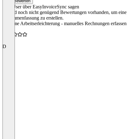
Bewerten
Was User über EasyInvoiceSync sagen
Es sind noch nicht genügend Bewertungen vorhanden, um eine
Zusammenfassung zu erstellen.
“enorme Arbeitserleichterung - manuelles Rechnungen erfassen
adé”
5.0
D