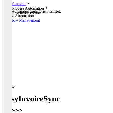
Startseite
Process Automation
In den folgenden Kategorien gelistet:
EasyInvoiceSync
Process Automation
Workflow Management
EasyInvoiceSync