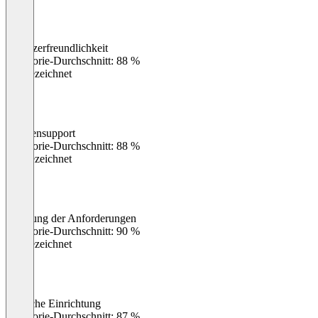
Benutzerfreundlichkeit
0
%
Kategorie-Durchschnitt: 88 %
Ausgezeichnet
Kundensupport
0
%
Kategorie-Durchschnitt: 88 %
Ausgezeichnet
Erfüllung der Anforderungen
0
%
Kategorie-Durchschnitt: 90 %
Ausgezeichnet
Einfache Einrichtung
0
%
Kategorie-Durchschnitt: 87 %