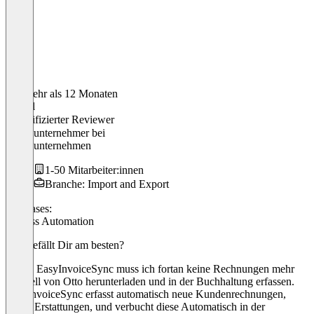
Vor mehr als 12 Monaten
Daniel
Verifizierter Reviewer
Einzelunternehmer
bei
Einzelunternehmen
1-50 Mitarbeiter:innen
Branche: Import and Export
Use cases:
Process Automation
Was gefällt Dir am besten?
Durch EasyInvoiceSync muss ich fortan keine Rechnungen mehr
manuell von Otto herunterladen und in der Buchhaltung erfassen.
EasyInvoiceSync erfasst automatisch neue Kundenrechnungen,
sowie Erstattungen, und verbucht diese Automatisch in der