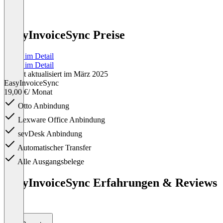
EasyInvoiceSync Preise
Preise im Detail
Preise im Detail
Zuletzt aktualisiert im März 2025
EasyInvoiceSync
19,00 €
/ Monat
Otto Anbindung
Lexware Office Anbindung
sevDesk Anbindung
Automatischer Transfer
Alle Ausgangsbelege
Item
1
EasyInvoiceSync Erfahrungen & Reviews
of
(1)
1